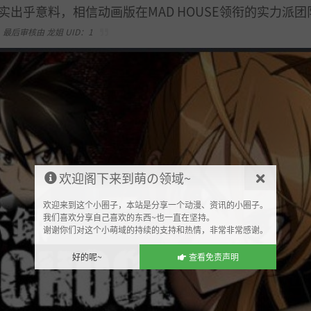
出乎意料，相信动画版在MAD HOUSE领衔的实力派团
最后审核由 龙姐 UID：1
欢迎阁下来到萌の领域~
欢迎来到这个小圈子，本站是分享一个动漫、资讯的小圈子。
我们喜欢分享自己喜欢的东西~也一直在坚持。
谢谢你们对这个小萌域的持续的支持和热情，非常非常感谢。
好的呢~
查看免责声明