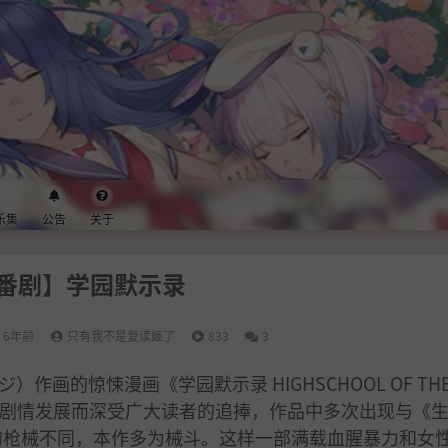
乐集
公告
关于
番剧】学园默示录
6年前
只有我不是复读姬了
833
3
画的惊悚漫画《学园默示录 HIGHSCHOOL OF THE
的剧情发展而深受广大读者的追捧，作品中多次出现与《
量的枪械不同，本作多为械斗。这样一部满载血腥暴力和女