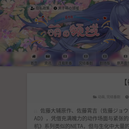
隐私政策
关于萌の领域
首页
资讯
连载新番
完结番剧
剧场版
原声音
【
动画
,
完结番剧
佐藤大辅原作、佐藤霄吉（佐藤ジョウジ）作
AD》，凭借充满魄力的动作场面与紧张
机》系列类似的NETA，但与生化中大