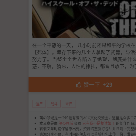
在一个平静的一天， 几小时前还是和平的学校
【死体】。幸存下来的几个人拿起了武器，与活
努力了。当整个个世界陷入了绝望，到底是什
惑，不解，猜忌，人性的挣扎，都暂且放下，为
赞一下
+29
僵尸
战斗
末日
萌の领域是一个和谐有爱的ACG文化交流圈，这里是众多二
本文章是由
萌の领域
会员
只有我不是复读姬了
的创作作品
转载文章时请保留原出处，资源请重新打包！并且附上完整
资源分享不易，有时间的萌友可以重新打包上传一份，发链