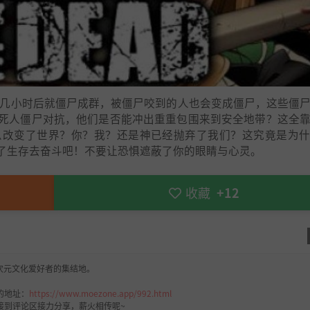
在几小时后就僵尸成群，被僵尸咬到的人也会变成僵尸，这些僵
死人僵尸对抗，他们是否能冲出重重包围来到安全地带？这全
么改变了世界？你？我？还是神已经抛弃了我们？这究竟是为
了生存去奋斗吧！不要让恐惧遮蔽了你的眼睛与心灵。
收藏
+12
次元文化爱好者的集结地。
。
的地址：
https://www.moezone.app/992.html
接到评论区接力分享，薪火相传呢~