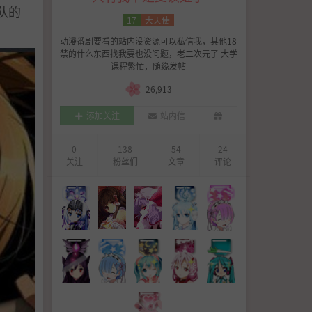
队的
17
大天使
动漫番剧要看的站内没资源可以私信我，其他18
禁的什么东西找我要也没问题，老二次元了 大学
课程繁忙，随缘发帖
26,913
添加关注
站内信
0
138
54
24
关注
粉丝们
文章
评论