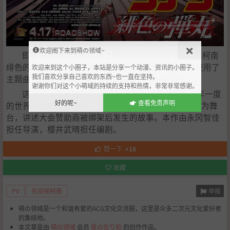
欢迎阁下来到萌の领域~
即将于2020年4月17日上映的剧场版动画《名侦探柯南
绯色的子弹》宣布了主题曲将由东京事变演唱，一段使用了
欢迎来到这个小圈子，本站是分享一个动漫、资讯的小圈子。
我们喜欢分享自己喜欢的东西~也一直在坚持。
主题曲《永远的不在场证明》的预告片也一并公开。
谢谢你们对这个小萌域的持续的支持和热情，非常非常感谢。
这次的《名侦探柯南 绯色的子弹》以即将举办四年一度
好的呢~
查看免责声明
的世界最大的体育盛典“WSG-世界运动大会-”的东京为舞
台，讲述大会赞助商被绑架后发生的故事。本作由永冈智佳
担任导演，樱井武晴担任编剧。
赞一下
+18
收藏
举报
PV
名侦探柯南
萌の领域是一个和谐有爱的ACG文化交流圈，这里是众多二次元文化爱好者
的集结地。
本文章是由
萌の领域
会员
星の在り処
的创作作品。