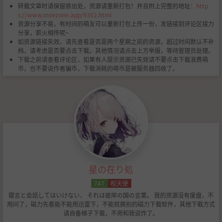
转载文章时请保留原出处，资源请重新打包！并且附上完整的地址：
http
s://www.moezone.app/9302.html
资源分享不易，有时间的萌友可以重新打包上传一份，发链接到评论区接力
分享，薪火相传呢~
如资源链接失效，请先查看是否是两个星期之前的资源，超过时间默认不补
档，请考虑是否要点击下载。其他情况请点击上方举报，等待管理员处理。
下载之前请查看评论区，如果有人提示资源已失效请不要点击下载浪费萌
币，也不要说作者骗币，下载消耗的萌币是被服务器回收了。
星の在り処
747
权天使
寝言と会話してはいけない、 それは彼岸の国の言葉。 我的资源没有度盘，不
用问了，磁力先看能不能用迅雷下，不能就换别的磁力下载软件，其他下载方式
请自备梯子下载，不用和我说炸了。