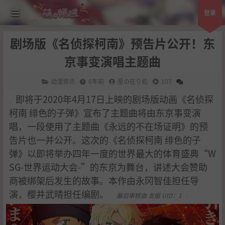
登录
剧场版《名侦探柯南》预告片公开！东
京事变演唱主题曲
动漫资讯
6年前
星の在り処
107
即将于2020年4月17日上映的剧场版动画《名侦探
柯南 绯色的子弹》宣布了主题曲将由东京事变演
唱，一段使用了主题曲《永远的不在场证明》的预
告片也一并公开。这次的《名侦探柯南 绯色的子
弹》以即将举办四年一度的世界最大的体育盛典“W
SG-世界运动大会-”的东京为舞台，讲述大会赞助
商被绑架后发生的故事。本作由永冈智佳担任导
演，樱井武晴担任编剧。
最后审核由 龙姐 UID：1