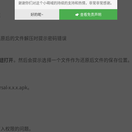
谢谢你们对这个小萌域的持续的支持和热情，非常非常感谢。
好的呢~
查看免责声明
题
还原后的文件解压时提示密码错误
钮打开
。然后会提示选择一个文件作为还原后文件的保存位置
。
-x.x.x.apk。
取写入权限的问题。