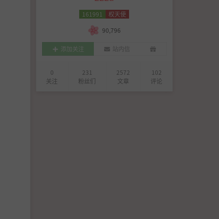
161991
权天使
90,796
添加关注
站内信
0
231
2572
102
关注
粉丝们
文章
评论