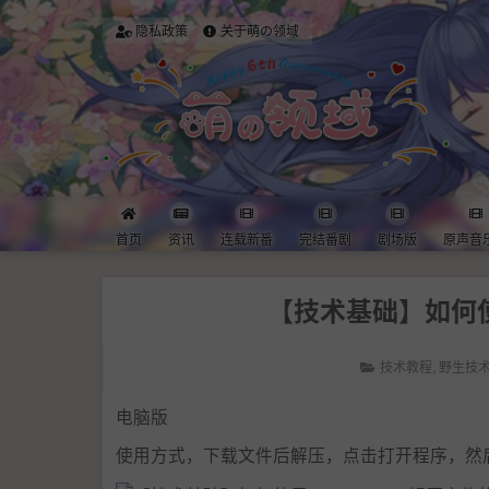
隐私政策
关于萌の领域
首页
资讯
连载新番
完结番剧
剧场版
原声音
【技术基础】如何使用
技术教程
,
野生技
电脑版
使用方式，下载文件后解压，点击打开程序，然