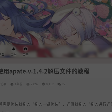
乐集
公告
关于
apate.v.1.4.2解压文件的教程
术协会
1年前
222a
9,112
22
后需要伪装就拖入“拖入一键伪装”，还原就拖入“拖入进行还