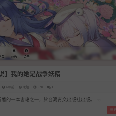
乐集
公告
关于
说】我的她是战争妖精
6年前
龙姐
570
1
彥所著的一本書籍之一，於台灣青文出版社出版。