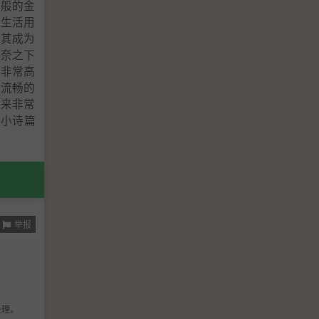
娃般的金
买生活用
使其成为
无奈之下
得非常高
事流畅的
起来非常
+小诗篇
举报
处理。