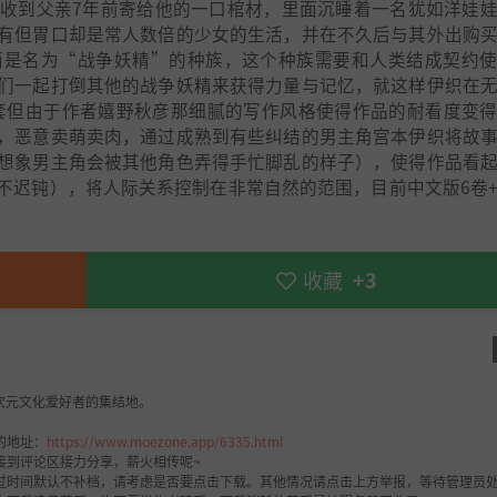
收到父亲7年前寄给他的一口棺材，里面沉睡着一名犹如洋娃
有但胃口却是常人数倍的少女的生活，并在不久后与其外出购
而是名为“战争妖精”的种族，这个种族需要和人类结成契约
们一起打倒其他的战争妖精来获得力量与记忆，就这样伊织在
套但由于作者嬉野秋彦那细腻的写作风格使得作品的耐看度变
，恶意卖萌卖肉，通过成熟到有些纠结的男主角宫本伊织将故
想象男主角会被其他角色弄得手忙脚乱的样子），使得作品看
不迟钝），将人际关系控制在非常自然的范围，目前中文版6卷
收藏
+3
次元文化爱好者的集结地。
的地址：
https://www.moezone.app/6335.html
接到评论区接力分享，薪火相传呢~
过时间默认不补档，请考虑是否要点击下载。其他情况请点击上方举报，等待管理员