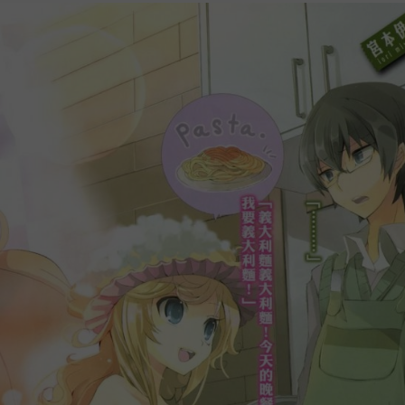
1
.
2
.