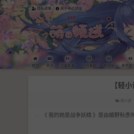
隐私政策
关于萌の领域
首页
资讯
连载新番
完结番剧
剧场版
原声音
【轻小
轻小说
《 我的她是战争妖精 》是由嬉野秋