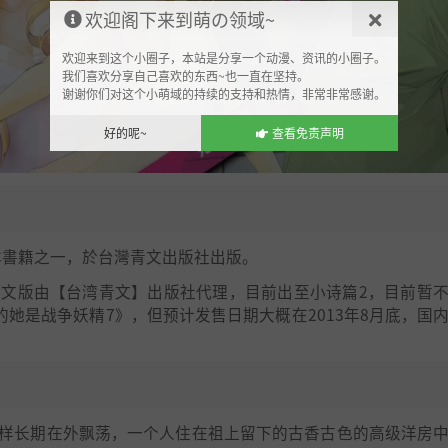
欢迎阁下来到萌の领域~
欢迎来到这个小圈子，本站是分享一个动漫、资讯的小圈子。
我们喜欢分享自己喜欢的东西~也一直在坚持。
谢谢你们对这个小萌域的持续的支持和热情，非常非常感谢。
好的呢~
查看免责声明
本書籍之一，於台灣青文出版社出版。
中文版由【台湾青文】出版社代理，目前出至小诗篇2，目前暂
的她是战争妖精7》，但预计发售日期大概在2013年8月底，国
同样长期在外飘荡，一个人住在祖上留下的古香古色的高级洋房