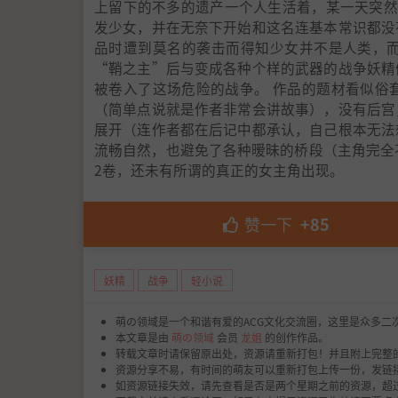
上留下的不多的遗产一个人生活着，某一天突然
发少女，并在无奈下开始和这名连基本常识都没
品时遭到莫名的袭击而得知少女并不是人类，
“鞘之主”后与变成各种个样的武器的战争妖精
被卷入了这场危险的战争。 作品的题材看似俗
（简单点说就是作者非常会讲故事），没有后宫
展开（连作者都在后记中都承认，自己根本无法
流畅自然，也避免了各种暧昧的桥段（主角完全
2卷，还未有所谓的真正的女主角出现。
赞一下
+85
妖精
战争
轻小说
萌の领域是一个和谐有爱的ACG文化交流圈，这里是众多二
本文章是由
萌の领域
会员
龙姐
的创作作品。
转载文章时请保留原出处，资源请重新打包！并且附上完整
资源分享不易，有时间的萌友可以重新打包上传一份，发链
如资源链接失效，请先查看是否是两个星期之前的资源，超