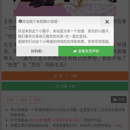
主角
兵藤一诚
原本是一个平凡的高中生，却莫名其妙的在第
欢迎阁下来到萌の领域~
一次的约会当中被真身为
堕天使
化身的女友杀害！
欢迎来到这个小圈子，本站是分享一个动漫、资讯的小圈子。
“你已经转生变成恶魔了。为我工作吧！”
我们喜欢分享自己喜欢的东西~也一直在坚持。
谢谢你们对这个小萌域的持续的支持和热情，非常非常感谢。
在生命垂危之际，一诚被学校的学姐
莉雅丝·吉蒙里
所拯
救，而代价则是被真实身份是恶魔的莉雅丝转生成她的恶魔
好的呢~
查看免责声明
随从。一诚为了主人的胸部还有自己的梦想，就此开始了
“刺激”与“危险”的新生活！
赞一下
+42
收藏
+30
举报
后宫
战斗
热血
萌の领域是一个和谐有爱的ACG文化交流圈，这里是众多二次元文化爱好者
的集结地。
本文章是由
萌の领域
会员
只有我不是复读姬了
的创作作品。
转载文章时请保留原出处，资源请重新打包！并且附上完整的地址：
http