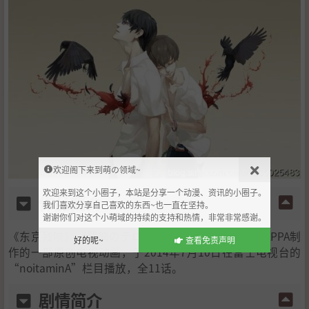
欢迎阁下来到萌の领域~
欢迎来到这个小圈子，本站是分享一个动漫、资讯的小圈子。
作品简介
我们喜欢分享自己喜欢的东西~也一直在坚持。
谢谢你们对这个小萌域的持续的支持和热情，非常非常感谢。
《东京残响》（残响のテロル）是由日本动画公司MAPPA制
好的呢~
查看免责声明
作的一部原创电视动画，于2014年7月10日在富士电视台的
“noitaminA”栏目播放，全11话。
剧情简介