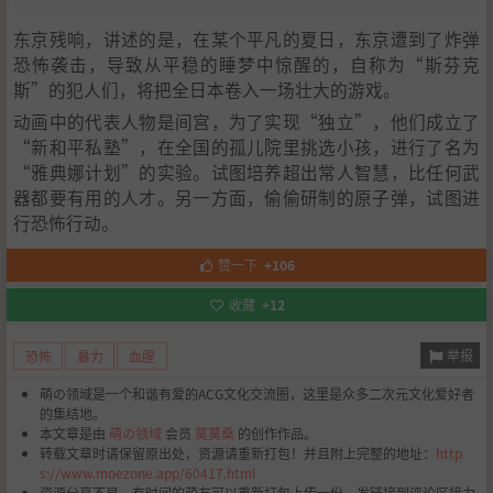
东京残响，讲述的是，在某个平凡的夏日，东京遭到了炸弹
恐怖袭击，导致从平稳的睡梦中惊醒的，自称为“斯芬克
斯”的犯人们，将把全日本卷入一场壮大的游戏。
动画中的代表人物是间宫，为了实现“独立”，他们成立了
“新和平私塾”，在全国的孤儿院里挑选小孩，进行了名为
“雅典娜计划”的实验。试图培养超出常人智慧，比任何武
器都要有用的人才。另一方面，偷偷研制的原子弹，试图进
行恐怖行动。
赞一下
+106
收藏
+12
举报
恐怖
暴力
血腥
萌の领域是一个和谐有爱的ACG文化交流圈，这里是众多二次元文化爱好者
的集结地。
本文章是由
萌の领域
会员
莫莫桑
的创作作品。
转载文章时请保留原出处，资源请重新打包！并且附上完整的地址：
http
s://www.moezone.app/60417.html
资源分享不易，有时间的萌友可以重新打包上传一份，发链接到评论区接力