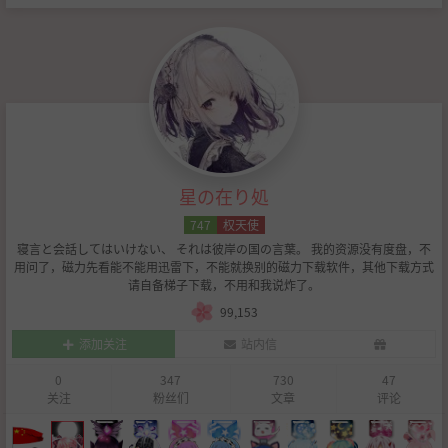
星の在り処
747
权天使
寝言と会話してはいけない、 それは彼岸の国の言葉。 我的资源没有度盘，不
用问了，磁力先看能不能用迅雷下，不能就换别的磁力下载软件，其他下载方式
请自备梯子下载，不用和我说炸了。
99,153
添加关注
站内信
0
347
730
47
关注
粉丝们
文章
评论