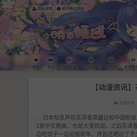
隐私政策
关于萌の领域
首页
资讯
连载新番
完结番剧
剧场版
原声音
【动漫资讯】
动漫资讯
日本知名声优花泽香菜最近和中国粉丝
2首中文歌曲，也是大受欢迎。之后花泽
边吃饺子一边迎接新年，并且还晒出了不