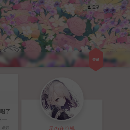
登录
登录
唱了
州一
星の在り処
最后