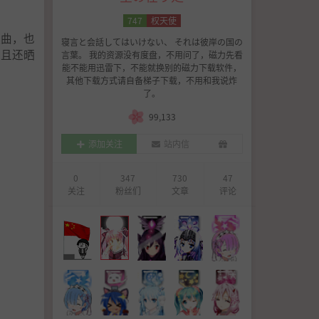
747
权天使
歌曲，也
寝言と会話してはいけない、 それは彼岸の国の
并且还晒
言葉。 我的资源没有度盘，不用问了，磁力先看
能不能用迅雷下，不能就换别的磁力下载软件，
其他下载方式请自备梯子下载，不用和我说炸
了。
99,133
添加关注
站内信
0
347
730
47
关注
粉丝们
文章
评论