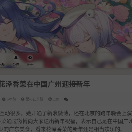
乐集
公告
关于
花泽香菜在中国广州迎接新年
6年前
星の在り処
120
互动很多，她开通了新浪微博，还在北京的跨年晚会上演
香菜通过微博向大家送出新年祝福，表示自己是在中国广
少的广东美食，看来花泽香菜的新年还是相当欢乐的。