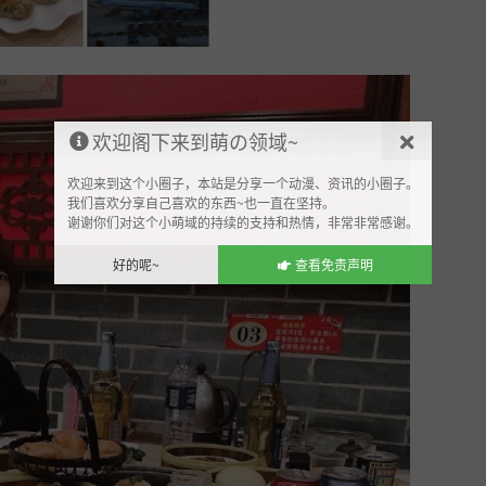
欢迎阁下来到萌の领域~
欢迎来到这个小圈子，本站是分享一个动漫、资讯的小圈子。
我们喜欢分享自己喜欢的东西~也一直在坚持。
谢谢你们对这个小萌域的持续的支持和热情，非常非常感谢。
好的呢~
查看免责声明