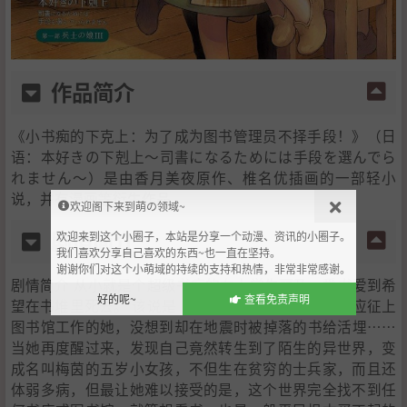
作品简介
《小书痴的下克上：为了成为图书管理员不择手段！》（日
语：本好きの下剋上～司書になるためには手段を選んでら
れません～）是由香月美夜原作、椎名优插画的一部轻小
说，并有漫画等衍生作品。
欢迎阁下来到萌の领域~
剧情简介
欢迎来到这个小圈子，本站是分享一个动漫、资讯的小圈子。
我们喜欢分享自己喜欢的东西~也一直在坚持。
谢谢你们对这个小萌域的持续的支持和热情，非常非常感谢。
剧情简介 从小就是个超级书痴的女大学生丽乃，爱书爱到希
好的呢~
查看免责声明
望在书堆里死去。 该说是「梦想成真」吗？好不容易应征上
图书馆工作的她，没想到却在地震时被掉落的书给活埋……
当她再度醒过来，发现自己竟然转生到了陌生的异世界，变
成名叫梅茵的五岁小女孩，不但生在贫穷的士兵家，而且还
体弱多病，但最让她难以接受的是，这个世界完全找不到任