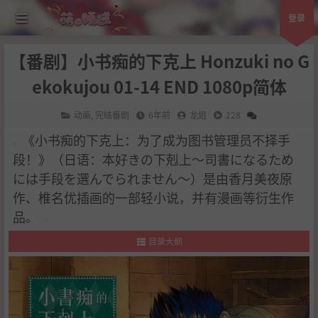
登录
【番剧】小书痴的下克上 Honzuki no G
ekokujou 01-14 END 1080p简体
动画
,
完结番剧
6年前
龙姐
228
《小书痴的下克上：为了成为图书管理员不择手
段！》（日语：本好きの下剋上～司書になるため
には手段を選んでられません～）是由香月美夜原
作、椎名优插画的一部轻小说，并有漫画等衍生作
品。
目录大纲
1
.
作品简介
2
.
剧情简介