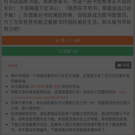
何书店或图书馆，就算想看书，也是一般平民根本买不起的
天价！ 于是梅茵下定决心：「既然买不到书，那我就自己动
手做！」凭借着对书的满腔热情，目标是成为图书管理员。
为了在异世界也能过着被书环绕的美好生活，就从做书开始
努力吧！
赞一下
+50
收藏
+3
举报
漫画改
萌の领域是一个和谐有爱的ACG文化交流圈，这里是众多二次元文化爱好者
的集结地。
本文章是由
萌の领域
会员
龙姐
的创作作品。
转载文章时请保留原出处，资源请重新打包！并且附上完整的地址：
http
s://www.moezone.app/4630.html
资源分享不易，有时间的萌友可以重新打包上传一份，发链接到评论区接力
分享，薪火相传呢~
如资源链接失效，请先查看是否是两个星期之前的资源，超过时间默认不补
档，请考虑是否要点击下载。其他情况请点击上方举报，等待管理员处理。
下载之前请查看评论区，如果有人提示资源已失效请不要点击下载浪费萌
币，也不要说作者骗币，下载消耗的萌币是被服务器回收了。