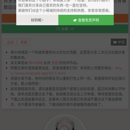
将多多良的成长以压倒性的“热量”描绘，独一无二的青春
我们喜欢分享自己喜欢的东西~也一直在坚持。
舞蹈动画，在此开演！！
谢谢你们对这个小萌域的持续的支持和热情，非常非常感谢。
赞一下
+46
好的呢~
查看免责声明
收藏
+7
举报
运动
青春
萌の领域是一个和谐有爱的ACG文化交流圈，这里是众多二次元文化爱好者
的集结地。
本文章是由
萌の领域
会员
龙姐
的创作作品。
转载文章时请保留原出处，资源请重新打包！并且附上完整的地址：
http
s://www.moezone.app/4571.html
资源分享不易，有时间的萌友可以重新打包上传一份，发链接到评论区接力
分享，薪火相传呢~
如资源链接失效，请先查看是否是两个星期之前的资源，超过时间默认不补
档，请考虑是否要点击下载。其他情况请点击上方举报，等待管理员处理。
下载之前请查看评论区，如果有人提示资源已失效请不要点击下载浪费萌
币，也不要说作者骗币，下载消耗的萌币是被服务器回收了。