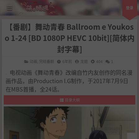
登录
【番剧】舞动青春 Ballroom e Youkos
o 1-24 [BD 1080P HEVC 10bit][简体内
封字幕]
动画
,
完结番剧
6年前
龙姐
404
1
电视动画《舞动青春》改编自竹内友创作的同名漫
画作品，由Production I.G制作，于2017年7月9日
在MBS首播，全24话。
目录大纲
1
.
作品简介
2
.
剧情简介