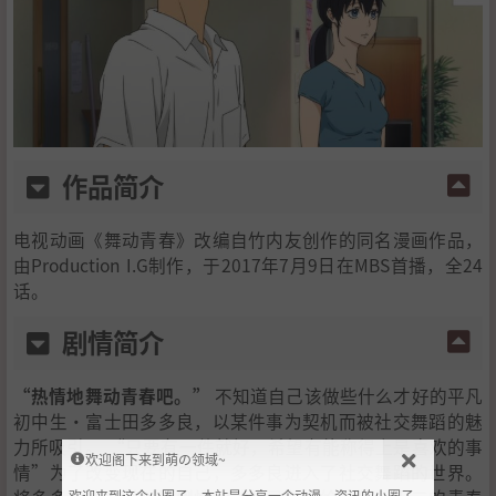
作品简介
电视动画《舞动青春》改编自竹内友创作的同名漫画作品，
由Production I.G制作，于2017年7月9日在MBS首播，全24
话。
剧情简介
“热情地舞动青春吧。”
不知道自己该做些什么才好的平凡
初中生·富士田多多良，以某件事为契机而被社交舞蹈的魅
力所吸引。 “只要有一件就好，希望有能称得上是喜欢的事
欢迎阁下来到萌の领域~
情”为了改变现在的自己，多多良进入了社交舞蹈的世界。
欢迎来到这个小圈子，本站是分享一个动漫、资讯的小圈子。