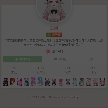
龙姐
1
炽天使
“其实谁能把天下大事都扛在肩上呢？你真正在意的就是那么几个人而已，因为
在意那几个朋友，所以才在意有他们的世界。”
204,673
添加关注
站内信
28
4145
744
2471
关注
粉丝们
文章
评论
© 2019 - 2026 💝 Www.MoeZone.App