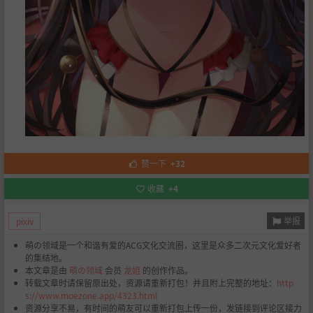
赞一下
+32
收藏
+4
举报
pixiv
萌の领域是一个和谐有爱的ACG文化交流圈，这里是众多二次元文化爱好者
的集结地。
本文章是由
萌の领域
会员
龙姐
的创作作品。
转载文章时请保留原出处，资源请重新打包！并且附上完整的地址：
http
s://www.moezone.app/4323.html
资源分享不易，有时间的萌友可以重新打包上传一份，发链接到评论区接力