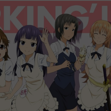
1
.
2
.