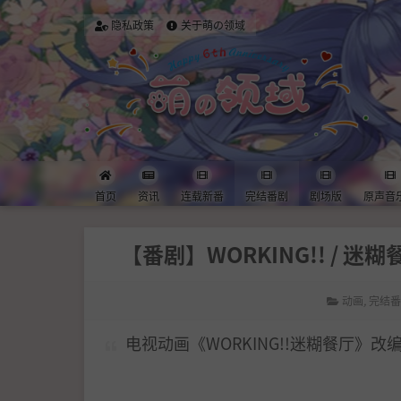
隐私政策
关于萌の领域
首页
资讯
连载新番
完结番剧
剧场版
原声音
【番剧】WORKING!! / 迷糊餐厅 
动画
,
完结
电视动画《WORKING!!迷糊餐厅