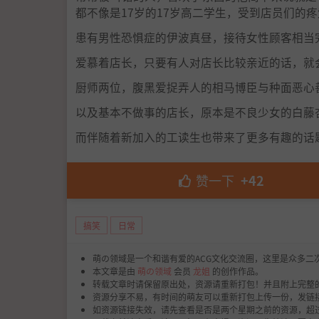
都不像是17岁的17岁高二学生，受到店员们的
患有男性恐惧症的伊波真昼，接待女性顾客相当
爱慕着店长，只要有人对店长比较亲近的话，就
厨师两位，腹黑爱捉弄人的相马博臣与种面恶心
以及基本不做事的店长，原本是不良少女的白藤
而伴随着新加入的工读生也带来了更多有趣的话
赞一下
+42
搞笑
日常
萌の领域是一个和谐有爱的ACG文化交流圈，这里是众多二
本文章是由
萌の领域
会员
龙姐
的创作作品。
转载文章时请保留原出处，资源请重新打包！并且附上完整
资源分享不易，有时间的萌友可以重新打包上传一份，发链
如资源链接失效，请先查看是否是两个星期之前的资源，超