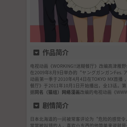
作品简介
电视动画《WORKING!!迷糊餐厅》改编高津雁
在2009年8月9日举办的“ヤングガンガンFes.
动画第一季于2010年4月4日在TOKYO MX首播 ，
餐厅》于2011年10月1日开始播出，全13话。第三
据
同名（猫组）网络漫画
改编的电视动画《WWW.
剧情简介
日本北海道的一间被常客评论为“危险的感觉令
常常被叫错的人，喜欢小东西的他简单来说就是