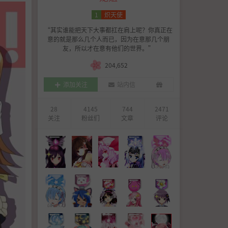
作品简介
剧情简介
1
炽天使
“其实谁能把天下大事都扛在肩上呢？你真正在
意的就是那么几个人而已，因为在意那几个朋
友，所以才在意有他们的世界。”
204,652
添加关注
站内信
28
4145
744
2471
关注
粉丝们
文章
评论