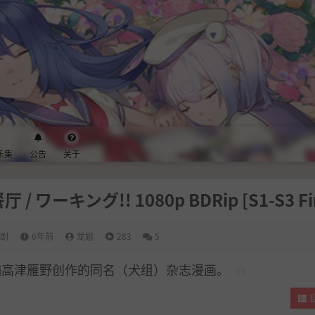
乐集
公告
关于
/ ワーキング!! 1080p BDRip [S1-S3 Fi
番剧
6年前
龙姐
283
5
》改编高津雁野创作的同名（犬组）杂志漫画。