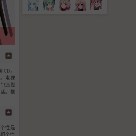
剧CD。
定。电视
!!迷糊
4话。根
是个性是
长相个性