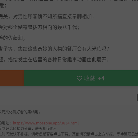
疼爱；
完美，对男性顾客确不知所措直接拳脚相加；
会对那个倒霉鬼拨刀相向的轰八千代；
善的佐藤润；
杏子等，集结这些奇妙的人物的餐厅会有人光临吗？
题，描绘发生在店里的各种日常趣事动画由此展开。
收藏
+4
次元文化爱好者的集结地。
的地址：
https://www.moezone.app/3834.html
接到评论区接力分享，薪火相传呢~
过时间默认不补档，请考虑是否要点击下载。其他情况请点击上方举报，等待管理员