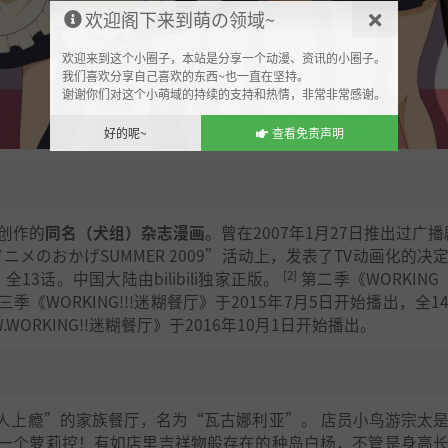
欢迎阁下来到萌の领域~
欢迎来到这个小圈子，本站是分享一个动漫、资讯的小圈子。
我们喜欢分享自己喜欢的东西~也一直在坚持。
谢谢你们对这个小萌域的持续的支持和热情，非常非常感谢。
好的呢~
查看免责声明
野创作的
同名（犬组）杂志漫画
。曾在2007年1月27日推出过广播
 アニメのおかげSUMMER 2009”活动上，发表了TV动画化的决
[2]
全13话。中国大陆由bilibili独家正版。
第二季《WORKING‘
季《WORKING!!!迷糊餐厅》于2015年7月5日开始播出，全1
WORKING!!迷糊餐厅》于2016年10月1日开始播出。
人上瘾”的家族餐厅，名为“瓦古娜利亚”。 店员小鸟游宗太
一个萝莉控！有如店里吉祥物般存在的种岛白杨，不管是身高