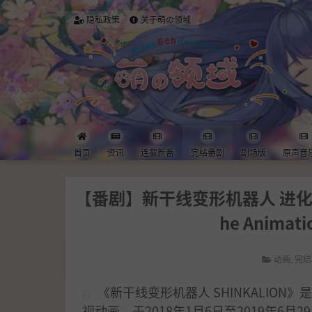
隐私政策
关于萌の领域
首页
资讯
连载新番
完结番剧
剧场版
原声音
【番剧】新干线变形机器人 进化先锋 Shi
he Animati
动画
,
完结
《新干线变形机器人 SHINKALION》是
视动画，于2018年1月6日至2019年6月2