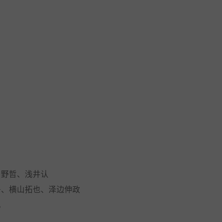
中野哲、浅井认
子、横山拓也、泽边伸政
也