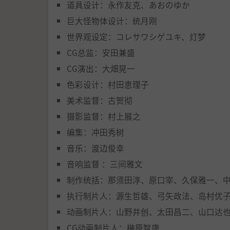
道具设计：永作友克、あおのゆか
巨大怪物体设计：统月刚
世界观设定：コレサワシゲユキ、灯梦
CG总监：安田兼盛
CG演出：大畑晃一
色彩设计：村田恵理子
美术监督：古贺彻
摄影监督：村上展之
编集：冲田秀树
音乐：渡边俊幸
音响监督 ：三间雅文
制作统括：那须田淳、原口宰、久保雅一、
执行制片人：源生哲雄、弓矢政法、岛村优
动画制片人：山野井创、太田昌二、山口达
CG动画制片人：榊原智康