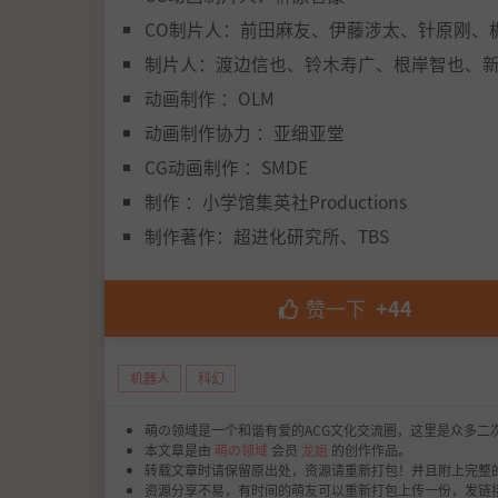
CO制片人：前田麻友、伊藤涉太、针原刚、
制片人：渡边信也、铃木寿广、根岸智也、
动画制作 ：OLM
动画制作协力 ：亚细亚堂
CG动画制作 ：SMDE
制作 ：小学馆集英社Productions
制作著作：超进化研究所、TBS
赞一下
+44
机器人
科幻
萌の领域是一个和谐有爱的ACG文化交流圈，这里是众多二
本文章是由
萌の领域
会员
龙姐
的创作作品。
转载文章时请保留原出处，资源请重新打包！并且附上完整
资源分享不易，有时间的萌友可以重新打包上传一份，发链