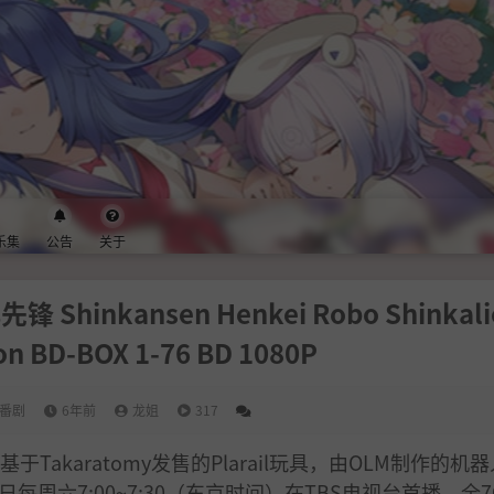
乐集
公告
关于
nkansen Henkei Robo Shinkalio
on BD-BOX 1-76 BD 1080P
番剧
6年前
龙姐
317
基于Takaratomy发售的Plarail玩具，由OLM制作的机
9日每周六7:00~7:30（东京时间）在TBS电视台首播，全7