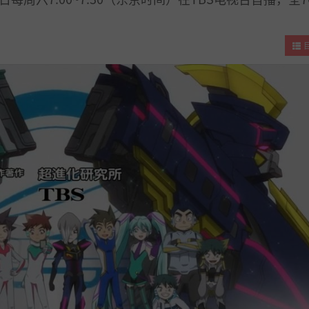
1
.
2
.
3
.