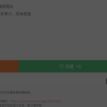
梶田翔太
新井孝介、冈本顺哉
收藏
+1
次元文化爱好者的集结地。
的地址：
https://www.moezone.app/3831.html
接到评论区接力分享，薪火相传呢~