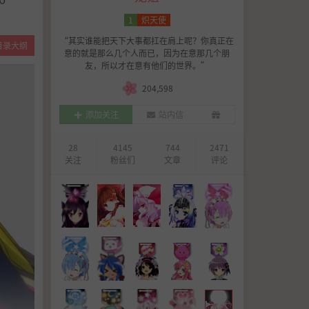
1
炽天使
“其实谁能把天下大事都扛在肩上呢？你真正在
目录大纲
意的就是那么几个人而已，因为在意那几个朋
作品简介
友，所以才在意有他们的世界。”
剧情简介
204,598
制作人员
添加关注
站内信
28
4145
744
2471
关注
粉丝们
文章
评论