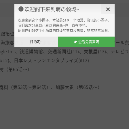
欢迎阁下来到萌の领域~
欢迎来到这个小圈子，本站是分享一个动漫、资讯的小圈子。
我们喜欢分享自己喜欢的东西~也一直在坚持。
谢谢你们对这个小萌域的持续的支持和热情，非常非常感谢。
关跟拓也
好的呢~
查看免责声明
东海旅客铁道、西日本旅客铁道、九州旅客铁道、ジェイアール
e Inc、铁道博物馆、交通新闻社(#1)、关根屋(#3)、テレビ
(#12)、日本レストランエンタプライズ(#12)
树（第65话～）
宽树（第53话～第64话）、加藤大贵（第65话～）