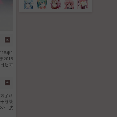
018年1
2018
1日起每
所为了从
新干线战
么？ 孩