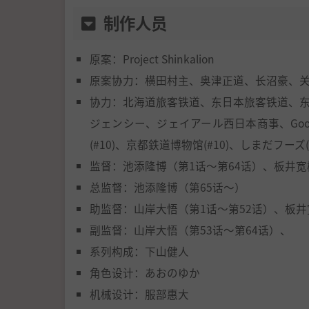
制作人员
原案：Project Shinkalion
原案协力：横田村主、奥津正道、长沼豪、
协力：北海道旅客铁道、东日本旅客铁道、
ジェンシー、ジェイアール西日本商事、Googl
(#10)、京都鉄道博物馆(#10)、しまだフーズ
监督：池添隆博（第1话～第64话）、板井宽
总监督：池添隆博（第65话～）
助监督：山岸大悟（第1话～第52话）、板井
副监督：山岸大悟（第53话～第64话）、
系列构成：下山健人
角色设计：あおのゆか
机械设计：服部惠大