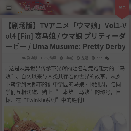
登录
【剧场版】TVアニメ「ウマ娘」Vol1-V
ol4 [Fin] 赛马娘 / ウマ娘 プリティーダ
ービー / Uma Musume: Pretty Derby
剧场版丨OVA
,
动画
6年前
龙姐
727
这是从异世界传承下光辉的姓名与竞跑能力的“马
娘”、自久以来与人类共存着的世界的故事。从乡
下转学到大都市的训中学园的马娘·特别周，与同
学们互相切磋、赌上“日本第一马娘”的称号，目
标：在“Twinkle系列”中的胜利！