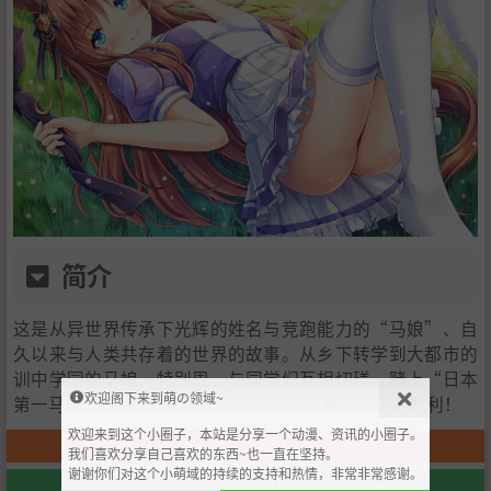
简介
这是从异世界传承下光辉的姓名与竞跑能力的“马娘”、自
久以来与人类共存着的世界的故事。从乡下转学到大都市的
训中学园的马娘·特别周，与同学们互相切磋、赌上“日本
欢迎阁下来到萌の领域~
第一马娘”的称号，目标：在“Twinkle系列”中的胜利！
欢迎来到这个小圈子，本站是分享一个动漫、资讯的小圈子。
赞一下
+102
我们喜欢分享自己喜欢的东西~也一直在坚持。
谢谢你们对这个小萌域的持续的支持和热情，非常非常感谢。
收藏
+11