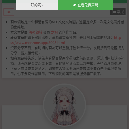
好的呢~
查看免责声明
举报
BD
萌の领域是一个和谐有爱的ACG文化交流圈，这里是众多二次元文化爱好者
的集结地。
本文章是由
萌の领域
会员
龙姐
的创作作品。
转载文章时请保留原出处，资源请重新打包！并且附上完整的地址：
http
s://www.moezone.app/3095.html
资源分享不易，有时间的萌友可以重新打包上传一份，发链接到评论区接力
分享，薪火相传呢~
如资源链接失效，请先查看是否是两个星期之前的资源，超过时间默认不补
档，请考虑是否要点击下载。其他情况请点击上方举报，等待管理员处理。
下载之前请查看评论区，如果有人提示资源已失效请不要点击下载浪费萌
币，也不要说作者骗币，下载消耗的萌币是被服务器回收了。