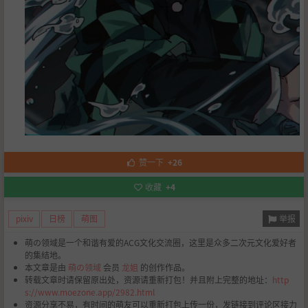
赞一下
+26
收藏
+4
举报
pixiv
日榜
萌图
萌の领域是一个和谐有爱的ACG文化交流圈，这里是众多二次元文化爱好者
的集结地。
本文章是由
萌の领域
会员
龙姐
的创作作品。
转载文章时请保留原出处，资源请重新打包！并且附上完整的地址：
http
s://www.moezone.app/2982.html
资源分享不易，有时间的萌友可以重新打包上传一份，发链接到评论区接力