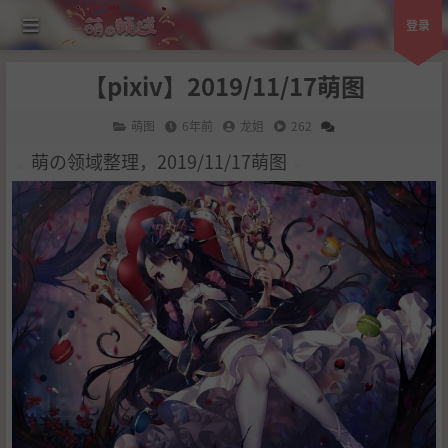
登录
【pixiv】2019/11/17萌图
萌图
6年前
龙姐
262
萌の领域整理，2019/11/17萌图