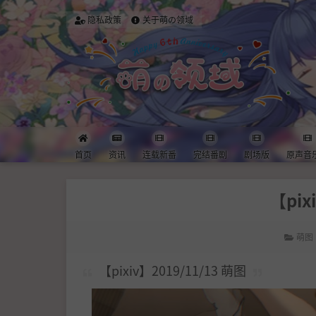
隐私政策
关于萌の领域
首页
资讯
连载新番
完结番剧
剧场版
原声音
【pix
萌图
【pixiv】2019/11/13 萌图