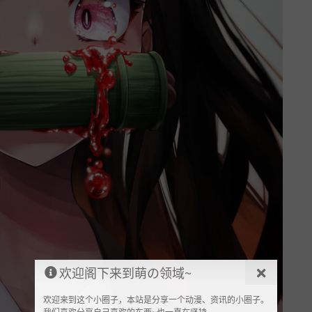
欢迎阁下来到萌の领域~
欢迎来到这个小圈子，本站是分享一个动漫、资讯的小圈子。
我们喜欢分享自己喜欢的东西~也一直在坚持。