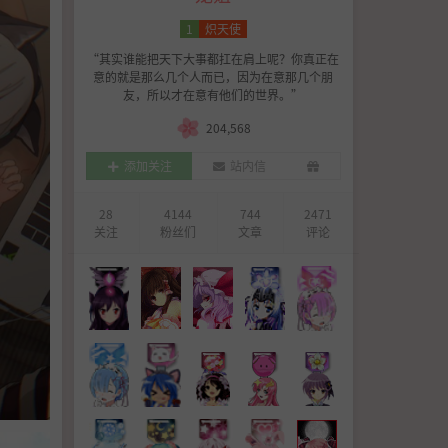
1
炽天使
“其实谁能把天下大事都扛在肩上呢？你真正在
意的就是那么几个人而已，因为在意那几个朋
友，所以才在意有他们的世界。”
204,568
添加关注
站内信
28
4144
744
2471
关注
粉丝们
文章
评论