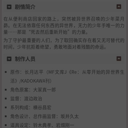
剧情简介
在从便利商店回家的路上，突然被异世界召唤的少年菜月
昴。在无法依靠任何东西的异世界，无力的少年手唯一的力
量……那是“死去然后重新开始”的力量。
为了守护最重要的人们，为了取回确实存在着又无可替代的
时间，少年抗拒着绝望，勇敢地面对着残酷的命运。
制作人员
原作：长月达平（MF文库J《Re：从零开始的异世界生
活》/KADOKAWA刊）
角色原案：大冢真一郎
监督：渡边政治
系列构成：横谷昌宏
角色设计、总作画监督：坂井久太
道具设定：铃木典孝、岩畑刚一