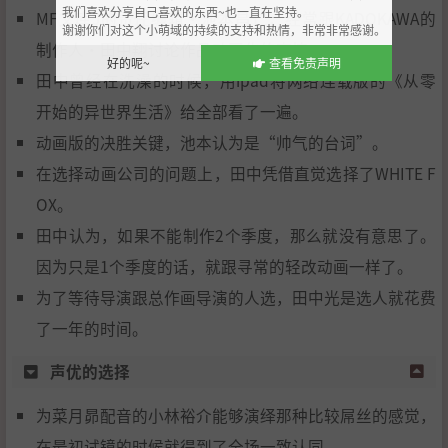
我们喜欢分享自己喜欢的东西~也一直在坚持。
MF文库J的责任编辑·池本昌仁，经常跟KADOKAWA的
谢谢你们对这个小萌域的持续的支持和热情，非常非常感谢。
制作人·田中翔讨论作品动画化的事情。
好的呢~
查看免责声明
田中曾经在洗澡的时候，用ipad将网络连载版的《从零
开始的异世界生活》给全部看了一遍。
动画版的决胜关键，池本认为是“帅气的台词”。
在选择动画公司的问题上，田中凭借直觉选择了WHITE F
OX。
田中认为，如果不能制作2个季度，那么就没有意思了。
因为只是1个季度的话，就跟寻常的轻改动画一样了。
为了等待导演跟总作画导演的人选，田中光是选人就花费
了一年的时间。
声优的选择
为菜月昴配音的小林裕介能够演绎那种比较屌丝的感觉，
在最初试镜的时候就得到了全场一致认同。