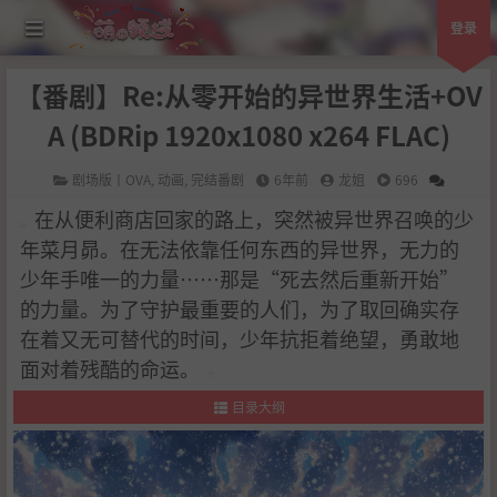
登录
【番剧】Re:从零开始的异世界生活+OV
A (BDRip 1920x1080 x264 FLAC)
剧场版丨OVA
,
动画
,
完结番剧
6年前
龙姐
696
在从便利商店回家的路上，突然被异世界召唤的少
年菜月昴。在无法依靠任何东西的异世界，无力的
少年手唯一的力量……那是“死去然后重新开始”
的力量。为了守护最重要的人们，为了取回确实存
在着又无可替代的时间，少年抗拒着绝望，勇敢地
面对着残酷的命运。
目录大纲
1
.
作品简介
2
.
剧情简介
3
.
制作人员