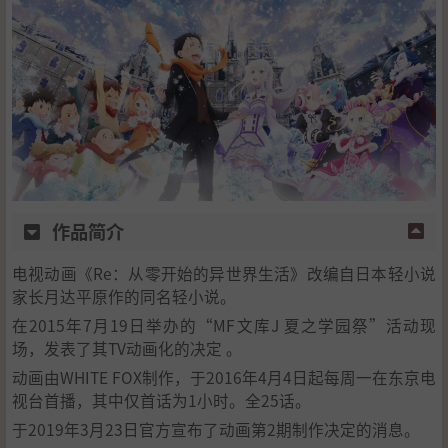
4
.
制作相关
5
.
动画化准备
6
.
声优的选择
7
.
幕后小花絮
作品简介
电视动画《Re：从零开始的异世界生活》改编自日本轻小说
家长月达平原作的同名轻小说。
在2015年7月19日举办的“MF文库J 夏之学园祭”活动现
场，发表了其TV动画化的决定 。
动画由WHITE FOX制作，于2016年4月4日起每周一在东京电
视台首播，其中仅首话为1小时。全25话。
于2019年3月23日官方宣布了动画第2期制作决定的消息。