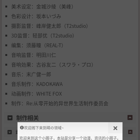
美术设定：金城沙绫（美峰）
色彩设计：坂本いづみ
摄影监督：峰岸健太郎（T2studio）
3D监督：轻部优（T2studio）
编集：须藤瞳（REAL-T）
音响监督：明田川仁
音响効果：古谷友二（スワラ・プロ）
音乐：末广健一郎
音乐制作：KADOKAWA
动画制作：WHITE FOX
制作：Re:从零开始的异世界生活制作委员会
制作相关
欢迎阁下来到萌の领域~
动画化准备
欢迎来到这个小圈子，本站是分享一个动漫、资讯的小圈子。