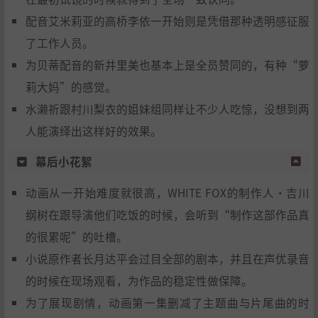
配音艾米莉亚的高桥李依一开始则是凭借那种透明感征服
了工作人员。
为贝蒂配音的新井里美也基本上是全员赞同的，有种“萝
莉大妈”的感觉。
水濑祈跟村川梨衣的姐妹组同样让不少人吃惊，没想到两
人能演绎出这样好的效果。
幕后小花絮
动画从一开始难度就很高，WHITE FOX的制作人·吉川
纲树在跟导演他们吃饭的时候，会听到“制作这部作品真
的很累呢”的吐槽。
小说原作者长月达平会过目全部的剧本，并且在声优录音
的时候在现场观看，为作品的稳定性做保障。
为了展现剧情，动画第一集删减了主题曲与片尾曲的时