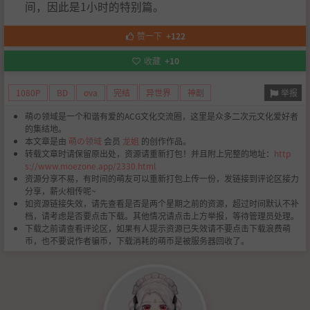
间，因此是1小时的特别篇。
赞一下
+122
收藏
+10
举报
1080P
BD
ova
完结
异世界
神剧
萌の领域是一个和谐有爱的ACG文化交流圈，这里是众多二次元文化爱好者
的集结地。
本文章是由
萌の领域
会员
龙姐
的创作作品。
转载文章时请保留原出处，资源请重新打包！并且附上完整的地址：
http
s://www.moezone.app/2330.html
资源分享不易，有时间的萌友可以重新打包上传一份，发链接到评论区接力
分享，薪火相传呢~
如资源链接失效，请先查看是否是两个星期之前的资源，超过时间默认不补
档，请考虑是否要点击下载。其他情况请点击上方举报，等待管理员处理。
下载之前请查看评论区，如果有人提示资源已失效请不要点击下载浪费萌
币，也不要说作者骗币，下载消耗的萌币是被服务器回收了。