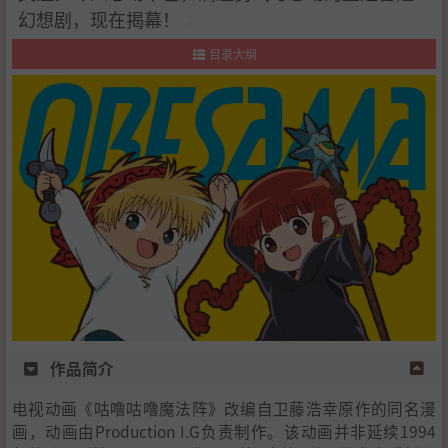
幻想剧，现在揭幕！
目录大纲
1
.
作品简介
2
.
剧情简介
作品简介
电视动画《咕噜咕噜魔法阵》改编自卫藤浩幸原作的同名漫
画，动画由Production I.G负责制作。该动画并非延续1994