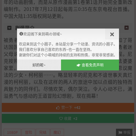
年的动画剧情，而是从原作漫画第1卷第1话开始完全重新改
编制作。2017年7月12日起每周三0:35在东京电视台首播。
中国大陆1:35版权网站更新。
剧情简介
欢迎阁下来到萌の领域~
被勇者迷父母养育成长的少年·尼克。某天，父母得知了哥
欢迎来到这个小圈子，本站是分享一个动漫、资讯的小圈子。
达国国王为了讨伐魔王而募集勇者一事，于是尼克被勇者迷
我们喜欢分享自己喜欢的东西~也一直在坚持。
父母说着“到出发旅行的日子了！”而强行展开了旅程。尼
谢谢你们对这个小萌域的持续的支持和热情，非常非常感谢。
克按照村子的惯例，在旅行前前往村子边缘的怪人魔法婆婆
好的呢~
查看免责声明
家里，并在那里遇见了使用名为“咕噜咕噜”的不可思议魔
法的少女·柯柯丽……。略显轻率的尼克和不谙世事天真烂
漫的柯柯丽，以及在这样的两人的旅途中加以点缀的独特而
具魅力的同伴们。尽情欢笑，偶尔哭泣。令人心动不已，满
溢勇气与感动的王道冒险幻想剧，现在揭幕！
赞一下
+42
收藏
+2
举报
1080P
冒险
完结
魔幻