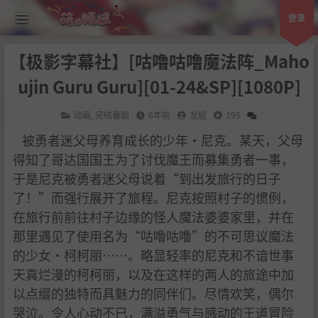
登录
【极影字幕社】[咕噜咕噜魔法阵_Maho
ujin Guru Guru][01-24&SP][1080P]
动画
,
完结番剧
6年前
龙姐
195
被勇者迷父母养育成长的少年·尼克。某天，父母
得知了哥达国国王为了讨伐魔王而募集勇者一事，
于是尼克被勇者迷父母说着“到出发旅行的日子
了！”而强行展开了旅程。尼克按照村子的惯例，
在旅行前前往村子边缘的怪人魔法婆婆家里，并在
那里遇见了使用名为“咕噜咕噜”的不可思议魔法
的少女·柯柯丽……。略显轻率的尼克和不谙世事
天真烂漫的柯柯丽，以及在这样的两人的旅途中加
以点缀的独特而具魅力的同伴们。尽情欢笑，偶尔
哭泣。令人心动不已，满溢勇气与感动的王道冒险