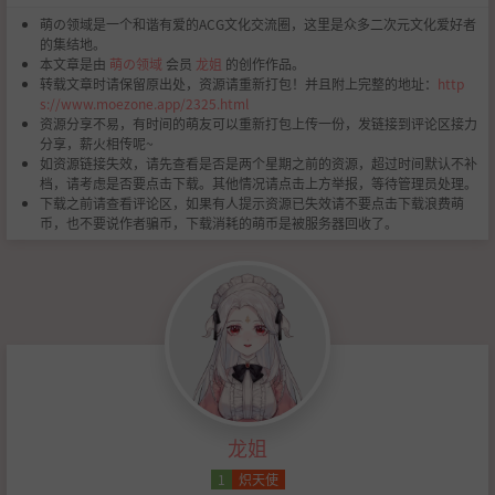
萌の领域是一个和谐有爱的ACG文化交流圈，这里是众多二次元文化爱好者
的集结地。
本文章是由
萌の领域
会员
龙姐
的创作作品。
转载文章时请保留原出处，资源请重新打包！并且附上完整的地址：
http
s://www.moezone.app/2325.html
资源分享不易，有时间的萌友可以重新打包上传一份，发链接到评论区接力
分享，薪火相传呢~
如资源链接失效，请先查看是否是两个星期之前的资源，超过时间默认不补
档，请考虑是否要点击下载。其他情况请点击上方举报，等待管理员处理。
下载之前请查看评论区，如果有人提示资源已失效请不要点击下载浪费萌
币，也不要说作者骗币，下载消耗的萌币是被服务器回收了。
龙姐
1
炽天使