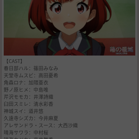
【CAST】
春日部ハル：篠田みなみ
天堂寺ムスビ：高田憂希
角森ロナ：加隈亜衣
野ノ原ヒメ：中島唯
芹沢モモカ：井澤詩織
臼田スミレ：清水彩香
神城スイ：道井悠
久遠寺シズカ：今井麻夏
アレサンドラ・スース：大西沙織
晴海サワラ：中村桜