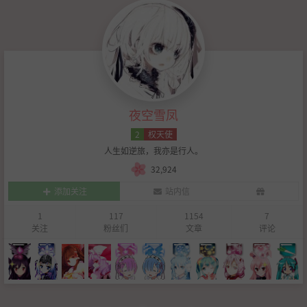
夜空雪凤
2
权天使
人生如逆旅，我亦是行人。
32,924
添加关注
站内信
1
117
1154
7
关注
粉丝们
文章
评论