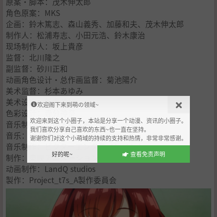
原案・脚本：茂木伸太郎
角色原案：MKS
企画：鈴木篤志、森山義秀、加藤和夫、茂木伸太郎
制作人：松浦寿志、小田元浩、鈴木康治
现场制作人：坂上貴彦
监督：北川隆之
副监督：砂川正和
动画角色设计・总作画监督：菊池陽介
美术监督：杉本あゆみ
美术设定：新妻雅行
欢迎阁下来到萌の领域~
色彩设计：寺分神奈
欢迎来到这个小圈子，本站是分享一个动漫、资讯的小圈子。
音乐制作人：茂木伸太郎
我们喜欢分享自己喜欢的东西~也一直在坚持。
音乐：出羽良彰
谢谢你们对这个小萌域的持续的支持和热情，非常非常感谢。
音乐制作：ビクターエンタテインメント
好的呢~
查看免责声明
制作：東映アニメーション
动画制作：LandQ studios
製作：Project_t7s_A製作委員会