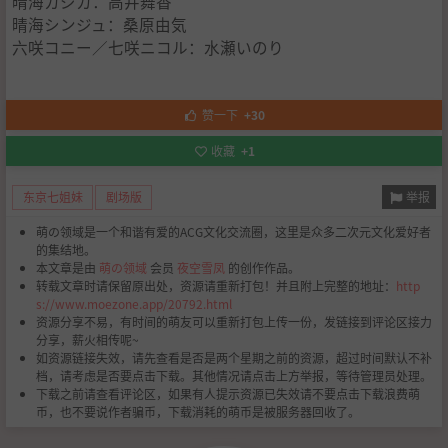
晴海カジカ：高井舞香
晴海シンジュ：桑原由気
六咲コニー／七咲ニコル：水瀬いのり
赞一下
+30
收藏
+1
举报
东京七姐妹
剧场版
萌の领域是一个和谐有爱的ACG文化交流圈，这里是众多二次元文化爱好者
的集结地。
本文章是由
萌の领域
会员
夜空雪凤
的创作作品。
转载文章时请保留原出处，资源请重新打包！并且附上完整的地址：
http
s://www.moezone.app/20792.html
资源分享不易，有时间的萌友可以重新打包上传一份，发链接到评论区接力
分享，薪火相传呢~
如资源链接失效，请先查看是否是两个星期之前的资源，超过时间默认不补
档，请考虑是否要点击下载。其他情况请点击上方举报，等待管理员处理。
下载之前请查看评论区，如果有人提示资源已失效请不要点击下载浪费萌
币，也不要说作者骗币，下载消耗的萌币是被服务器回收了。