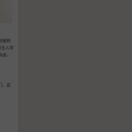
经被称
新生入学
构成，
门，这