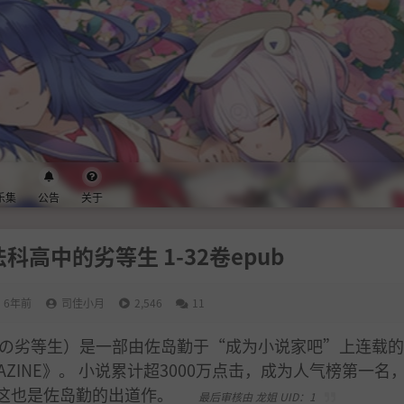
乐集
公告
关于
高中的劣等生 1-32卷epub
6年前
司佳小月
2,546
11
の劣等生）是一部由佐岛勤于“成为小说家吧”上连载的
ZINE》。 小说累计超3000万点击，成为人气榜第一名
这也是佐岛勤的出道作。
最后审核由 龙姐 UID：1