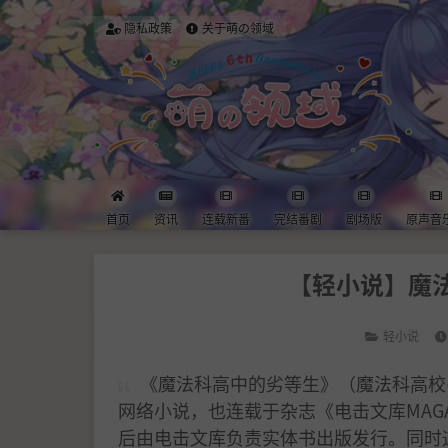
隐私政策
关于萌の领域
首页
资讯
连载新番
完结番剧
剧场版
原声音
【轻小说】魔法科
轻小说
《魔法科高中的劣等生》（魔法科高校
网络小说，也连载于杂志《电击文库MAGA
后由电击文库负责实体书出版发行。同时