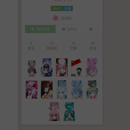
6003
天使
13,033
添加关注
站内信
4
11
15
20
关注
粉丝们
文章
评论