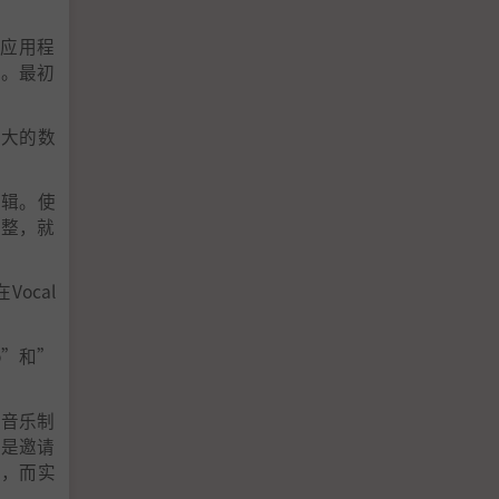
的应用程
s)。最初
庞大的数
编辑。使
调整，就
ocal
o”和”
是音乐制
或是邀请
行，而实