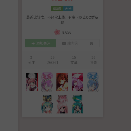
6805
天使
最近比较忙，不经常上线，有事可以去QQ群私
我
8,656
添加关注
站内信
3
29
15
26
关注
粉丝们
文章
评论