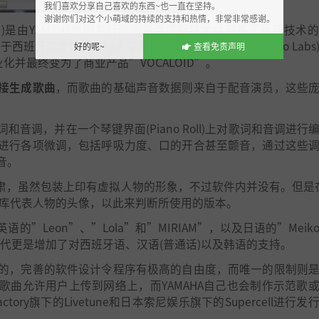
我们喜欢分享自己喜欢的东西~也一直在坚持。
谢谢你们对这个小萌域的持续的支持和热情，非常非常感谢。
ーカロイド )是由YAMAHA集团发行的歌声合成器技术以及基于此项技术
究小组于西班牙的庞培法布拉大学开发(后原班人马成立了Voctro Lab
好的呢~
查看免责声明
化并最终变为了商业产品”VOCALOID”。
接生成歌曲
，而歌曲的基础声音数据则来自于配音演员，这些
调，并在一个琴键界面(Piano Roll)上对歌词和音调进行
进行各项微调，包括呼吸力度、口的开合甚至颤音，通过这些
音。
严肃，虽然包装上印有虚拟人物的形象，不过软件内并没有。但是在V
有音库代表人物的头像，以此来判断所使用的版本。
”Leon”、”Lola”和”MIRIAM”，以及日语的”Meik
三代更是增加了对西班牙语、汉语(普通话)以及韩语的支持。
的，完善的软件设计令程序有极高的自由度，而唯一的限制则
作的歌曲允许用户上传到网络上，而YAMAHA自己也会制作示范歌
ory旗下的Livetune和日本索尼娱乐旗下的Supercell进行发