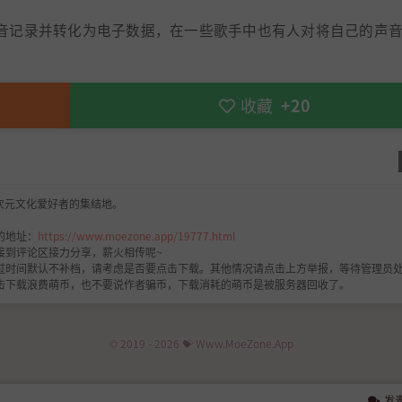
的声音记录并转化为电子数据，在一些歌手中也有人对将自己的声
收藏
+20
次元文化爱好者的集结地。
的地址：
https://www.moezone.app/19777.html
接到评论区接力分享，薪火相传呢~
过时间默认不补档，请考虑是否要点击下载。其他情况请点击上方举报，等待管理员
击下载浪费萌币，也不要说作者骗币，下载消耗的萌币是被服务器回收了。
© 2019 - 2026 💝 Www.MoeZone.App
发