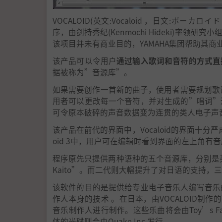
VOCALOID(英文:Vocaloid ，日文:ボ
序，由剑持秀纪(Kenmochi Hideki)率领研
该项目并未有商业目的，YAMAHA集团帮助其商业
该产品可以令用户
通过输入歌词和音符的方式直
据被称为”音源库”。
如果需要创作一首新的曲子，使用者需要规划歌词和音
用者可以更改每一个音符，并对生成的”唱词”
可令原本破碎的声音数据变为连贯的类人电子声
该产品在前代的界面中，Vocaloid的界面十分
oid 3中，用户可在编辑时看到界面的左上角
程序原先只提供两种语种的五个音源库，分别是英语的
Kaito”。而二代则大幅提升了对日语的支持，
该软件的目的是提供给专业电子音乐人编写音乐
作人本身的技术 。在日本，由VOCALOID制
音乐制作人进行制作。这些乐曲将会由Toy’s Fact
体的光碟则会由Quake Inc.发行。