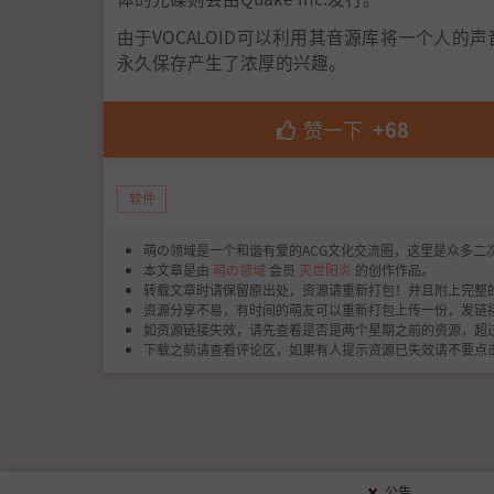
由于VOCALOID可以利用其音源库将一个人
永久保存产生了浓厚的兴趣。
赞一下
+68
软件
萌の领域是一个和谐有爱的ACG文化交流圈，这里是众多二
本文章是由
萌の领域
会员
灭世阳炎
的创作作品。
转载文章时请保留原出处，资源请重新打包！并且附上完整
资源分享不易，有时间的萌友可以重新打包上传一份，发链
如资源链接失效，请先查看是否是两个星期之前的资源，超
下载之前请查看评论区，如果有人提示资源已失效请不要点
公告