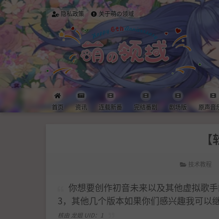
隐私政策
关于萌の领域
首页
资讯
连载新番
完结番剧
剧场版
原声音
【软
技术教程
你想要创作初音未来以及其他虚拟歌手的
3，其他几个版本如果你们感兴趣我可以
核由 龙姐 UID：1