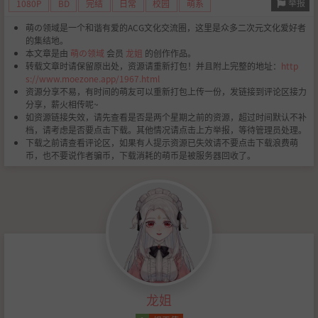
举报
1080P
BD
完结
日常
校园
萌系
萌の领域是一个和谐有爱的ACG文化交流圈，这里是众多二次元文化爱好者
的集结地。
本文章是由
萌の领域
会员
龙姐
的创作作品。
转载文章时请保留原出处，资源请重新打包！并且附上完整的地址：
http
s://www.moezone.app/1967.html
资源分享不易，有时间的萌友可以重新打包上传一份，发链接到评论区接力
分享，薪火相传呢~
如资源链接失效，请先查看是否是两个星期之前的资源，超过时间默认不补
档，请考虑是否要点击下载。其他情况请点击上方举报，等待管理员处理。
下载之前请查看评论区，如果有人提示资源已失效请不要点击下载浪费萌
币，也不要说作者骗币，下载消耗的萌币是被服务器回收了。
龙姐