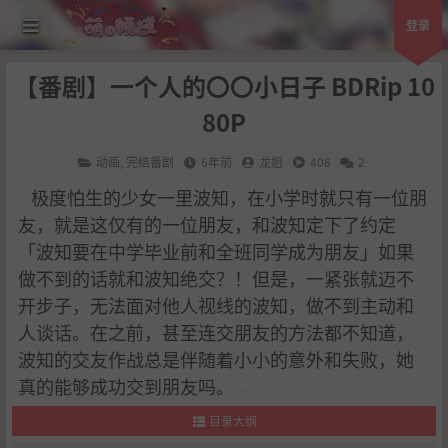
登录
【番剧】一个人的〇〇小日子 BDRip 10
80P
动画
,
完结番剧
6年前
龙姐
408
2
极度怕生的少女一里波知，在小学时就只有一位朋
友，就是这仅有的一位朋友，和波知定下了约定
「波知要在中学毕业前和全班同学成为朋友」如果
做不到的话就和波知绝交？！但是，一紧张就迈不
开步子，无法面对他人视线的波知，做不到主动和
人谈话。在之前，甚至连交朋友的方法都不知道，
波知的交友作战总是伴随着小小的意外和失败，她
真的能够成功交到朋友吗。
目录大纲
1
.
简介