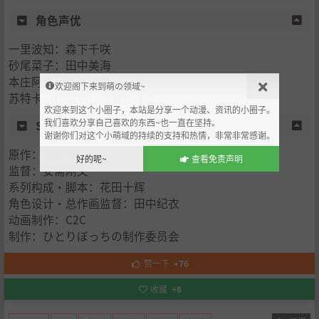
角色声优
一里波知：森下千咲
砂尾菜子：田中美海
本庄阿鲁：鬼头明里
欢迎阁下来到萌の领域~
苏特卡·拉吉特：黑濑ゆうこ
欢迎来到这个小圈子，本站是分享一个动漫、资讯的小圈子。
我们喜欢分享自己喜欢的东西~也一直在坚持。
STAFF
谢谢你们对这个小萌域的持续的支持和热情，非常非常感谢。
原作：カツヲ
好的呢~
查看免责声明
监督：安斋刚文
系列构成・脚本：花田十辉
角色设计・总作画监督：田中纪衣
动画制作：C2C
制作：ひとりぼっちの制作委员会
赞一下
+76
收藏
+8