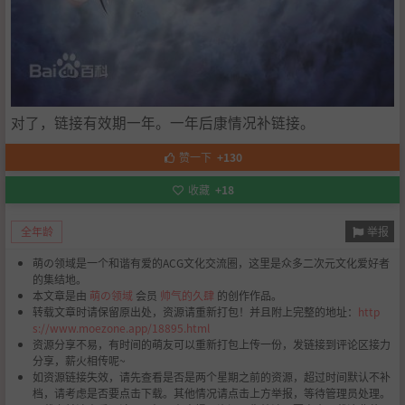
对了，链接有效期一年。一年后康情况补链接。
赞一下
+130
收藏
+18
举报
全年龄
萌の领域是一个和谐有爱的ACG文化交流圈，这里是众多二次元文化爱好者
的集结地。
本文章是由
萌の领域
会员
帅气的久肆
的创作作品。
转载文章时请保留原出处，资源请重新打包！并且附上完整的地址：
http
s://www.moezone.app/18895.html
资源分享不易，有时间的萌友可以重新打包上传一份，发链接到评论区接力
分享，薪火相传呢~
如资源链接失效，请先查看是否是两个星期之前的资源，超过时间默认不补
档，请考虑是否要点击下载。其他情况请点击上方举报，等待管理员处理。