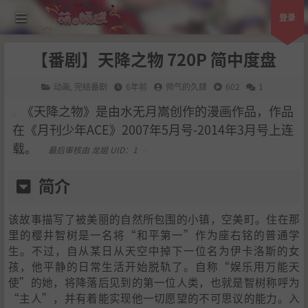
登录
【番剧】天降之物 720P 简中度盘
动画
,
完结番剧
6年前
帅气的久肆
602
1
《天降之物》是由水无月嵩创作的漫画作品，作品
在《月刊少年ACE》2007年5月号-2014年3月号上连
载。
最后审核由 龙姐 UID：1
简介
该故事描写了被美丽的自然所包围的小镇，空美町。住在那
里的樱井智树是一名将“和平第一”作为座右铭的普通学
生。不过，自从某日从天空中掉下一位名为伊卡洛斯的女
孩，他平静的日常生活开始脱轨了。自称“娱乐用万能天
使”的她，将降落后见到的第一位人类，也就是智树称呼为
“主人”，并有着能实现他一切愿望的不可思议的能力。入