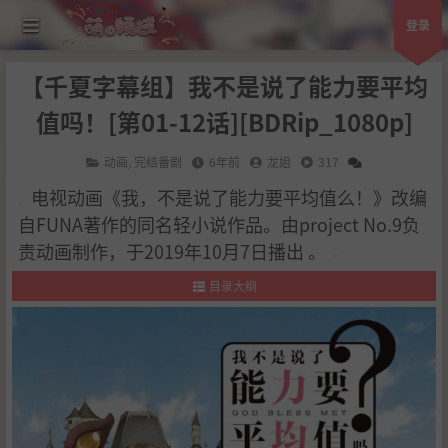
登录
【千夏字幕组】我不是说了能力要平均
值吗！[第01-12话][BDRip_1080p]
动画
,
完结番剧
6年前
龙姐
317
电视动画《我，不是说了能力要平均值么！》改编
自FUNA著作的同名轻小说作品。由project No.9负
责动画制作，于2019年10月7日播出 。
目录大纲
1
.
作品简介
2
.
剧情简介