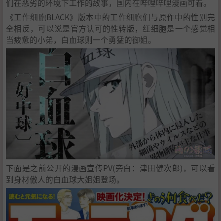
们在恶劣的环境下工作的故事，国内在哔哩哔哩漫画可看。
《工作细胞BLACK》版本中的工作细胞们与原作中的性别完
全相反，可以说是官方认可的性转版，红细胞是一个感觉相
当疲惫的小弟，白血球则一个勇猛的御姐。
下面是之前公开的漫画宣传PV(旁白：津田健次郎)，可以看
到身材傲人的白血球大姐姐登场。