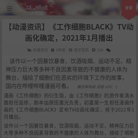
登录
【动漫资讯】《工作细胞BLACK》TV动
画化确定，2021年1月播出
动漫资讯
6年前
夜空雪凤
150
该作以一个因暴饮暴食、饮酒吸烟、运动不足、精
神压力巨大等多种不良因素导致的不健康的人体为
舞台，描绘了细胞们在恶劣的环境下工作的故事，
国内在哔哩哔哩漫画可看。
最后审核由 龙姐 UID：1
漫画《工作细胞》的衍生版，由《工作细胞》的原作者清水
茜担任监修，剧本由原田重光负责，初嘉屋一生担任漫画作
画的《工作细胞BLACK》宣布TV动画化确定，将于2021年1
月播出。
该作以一个因暴饮暴食、饮酒吸烟、运动不足、精神压力巨
大等多种不良因素导致的不健康的人体为舞台，描绘了细胞