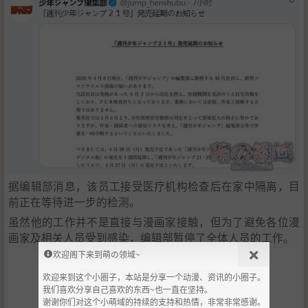
据编辑部消息，该员工接受医疗机构检查后在家中隔离，目
前正在等待进一步的检测。
虽然他的工作并不是直接与漫画家接触，但为了避免各位漫
画家及相关人员受到感染，编辑部暂停了全体人员的工作。
欢迎阁下来到萌の领域~
欢迎来到这个小圈子，本站是分享一个动漫、资讯的小圈子。
我们喜欢分享自己喜欢的东西~也一直在坚持。
谢谢你们对这个小萌域的持续的支持和热情，非常非常感谢。