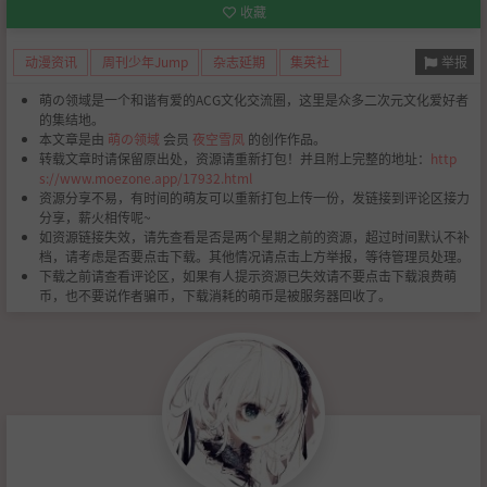
收藏
举报
动漫资讯
周刊少年Jump
杂志延期
集英社
萌の领域是一个和谐有爱的ACG文化交流圈，这里是众多二次元文化爱好者
的集结地。
本文章是由
萌の领域
会员
夜空雪凤
的创作作品。
转载文章时请保留原出处，资源请重新打包！并且附上完整的地址：
http
s://www.moezone.app/17932.html
资源分享不易，有时间的萌友可以重新打包上传一份，发链接到评论区接力
分享，薪火相传呢~
如资源链接失效，请先查看是否是两个星期之前的资源，超过时间默认不补
档，请考虑是否要点击下载。其他情况请点击上方举报，等待管理员处理。
下载之前请查看评论区，如果有人提示资源已失效请不要点击下载浪费萌
币，也不要说作者骗币，下载消耗的萌币是被服务器回收了。