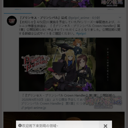
欢迎阁下来到萌の领域~