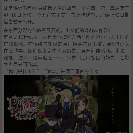
故事讲述TV动画最终话之后的故事，全六章，第一章原定于
4月10日上映，今天官方正式宣布上映延期，后续上映日期
信息暂未公开。 ​​​​
在东西分裂的伦敦所展开的，少女们的谍战动作剧！
舞台是19世纪末，被巨大的墙壁东西分断的阿尔比恩王国的
首都伦敦。在传统与礼仪的名门梅菲尔女王校，有5位少女
在此就学。她们以女高中生为伪装，展开间谍活动。化装、
谍报、潜入、驱车追逐……。少女们活用各自的能力，在影
之世界来回飞奔。
“我们是什么？”“间谍。是满口谎言的生物”