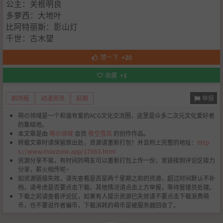
公主：关根明良
多萝西：大地叶
比阿特丽斯：影山灯
千世：古木望
赞一下
+20
收藏
+1
举报
剧场版
动漫资讯
延期
萌の领域是一个和谐有爱的ACG文化交流圈，这里是众多二次元文化爱好者
的集结地。
本文章是由
萌の领域
会员
夜空雪凤
的创作作品。
转载文章时请保留原出处，资源请重新打包！并且附上完整的地址：
http
s://www.moezone.app/17663.html
资源分享不易，有时间的萌友可以重新打包上传一份，发链接到评论区接力
分享，薪火相传呢~
如资源链接失效，请先查看是否是两个星期之前的资源，超过时间默认不补
档，请考虑是否要点击下载。其他情况请点击上方举报，等待管理员处理。
下载之前请查看评论区，如果有人提示资源已失效请不要点击下载浪费萌
币，也不要说作者骗币，下载消耗的萌币是被服务器回收了。