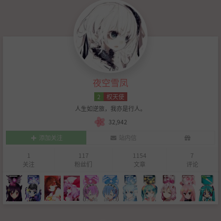
夜空雪凤
2
权天使
人生如逆旅，我亦是行人。
32,942
添加关注
站内信
1
117
1154
7
关注
粉丝们
文章
评论