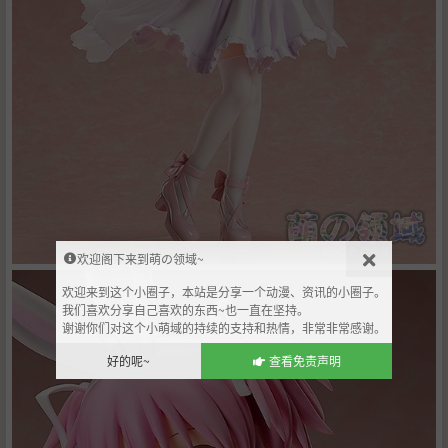
欢迎阁下来到萌の领域~
欢迎来到这个小圈子，本站是分享一个动漫、资讯的小圈子。
我们喜欢分享自己喜欢的东西~也一直在坚持。
谢谢你们对这个小萌域的持续的支持和热情，非常非常感谢。
好的呢~
查看免责声明