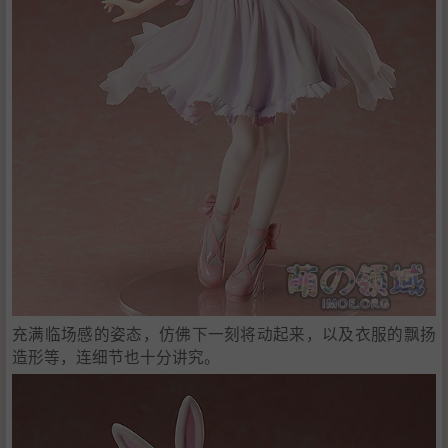
充满临场感的姿态，仿佛下一刻将动起来，以及衣服的飘扬
造形等，连细节也十分讲究。