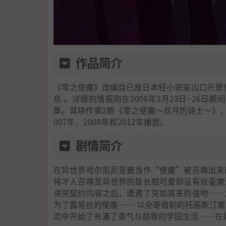
作品简介
《零之使魔》改编自已故日本轻小说家山口升原作
息 。详细的情报则在2006年3月23日~26日
集。其续作第2期《零之使魔～双月的骑士～》
007年、2008年和2012年播放。
剧情简介
在异世界哈尔凯尼亚被当作“使魔”被召唤出来
将才人召唤至异世界的是长相可爱却没有丝毫魔
讲完契约内容之后，遭遇了突如其来的强吻……
为了露易丝的使魔…… 以全寄宿制的托丽斯汀
恋中开始了充满了勇气与屈辱的学园生活……在