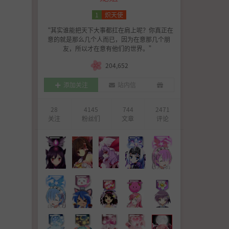
作品简介
剧情简介
1
炽天使
“其实谁能把天下大事都扛在肩上呢？你真正在
意的就是那么几个人而已，因为在意那几个朋
友，所以才在意有他们的世界。”
204,652
添加关注
站内信
28
4145
744
2471
关注
粉丝们
文章
评论