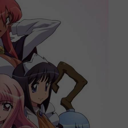
1
.
2
.