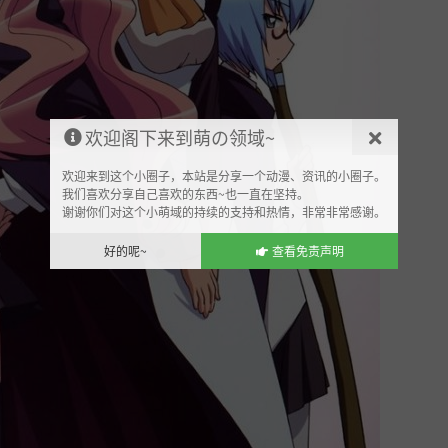
欢迎阁下来到萌の领域~
欢迎来到这个小圈子，本站是分享一个动漫、资讯的小圈子。
我们喜欢分享自己喜欢的东西~也一直在坚持。
谢谢你们对这个小萌域的持续的支持和热情，非常非常感谢。
好的呢~
查看免责声明