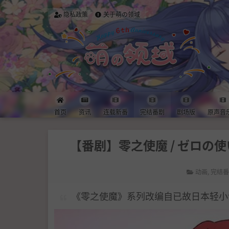
隐私政策
关于萌の领域
首页
资讯
连载新番
完结番剧
剧场版
原声音
【番剧】零之使魔 / ゼロの使い魔 10-
动画
,
完结
《零之使魔》系列改编自已故日本轻小