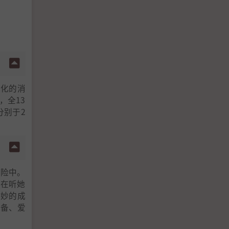
画化的消
，全13
分别于2
冒险中。
人在听她
其妙的成
责备、爱