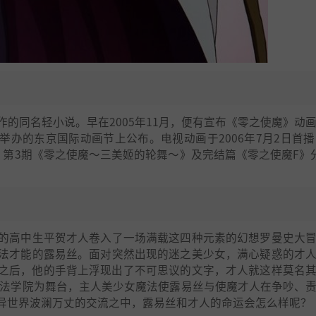
的同名轻小说。早在2005年11月，便有宣布《零之使魔》动
期间举办的东京国际动画节上公布。电视动画于2006年7月2日首播
、第3期《零之使魔～三美姬的轮舞～》及完结篇《零之使魔F》
的高中生平贺才人卷入了一场满载这四种元素的幻想罗曼史大
法才能的露易丝。面对突然出现的迷之美少女，满心疑惑的才
之后，他的手背上浮现出了不可思议的文字，才人就这样莫名
魔法学院为舞台，主人美少女魔法使露易丝与使魔才人在争吵、
异世界波澜万丈的交流之中，露易丝和才人的命运会怎么样呢？