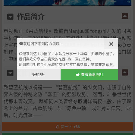
作品简介
电视动画《碧蓝航线》改编自Manjuu和Yongshi开发的同名
手机游戏，于2018年9月15日在游戏日本版1周年纪念活动席
欢迎阁下来到萌の领域~
上宣布动画化的决定 。动画由Bibury Animation Studio负责
制作，于2019年10月3日起每周四在TOKYO MX和BS11首播
欢迎来到这个小圈子，本站是分享一个动漫、资讯的小圈子。
，中国由bilibili独家正版发布 ，全12话。
我们喜欢分享自己喜欢的东西~也一直在坚持。
谢谢你们对这个小萌域的持续的支持和热情，非常非常感谢。
剧情简介
好的呢~
查看免责声明
致碧蓝航线以祝福—— “碧蓝航线”的少女们，击溃了自外
界入侵的神秘之敌“塞壬”的强烈攻势。 然而，斗争世世代
代都未曾改变。 就如同人类曾经夺取海洋霸权一般，由于理
念上的差异“碧蓝航线”与“赤色中轴”成为对立阵营。 之
后，时光流逝——
赞一下
+88