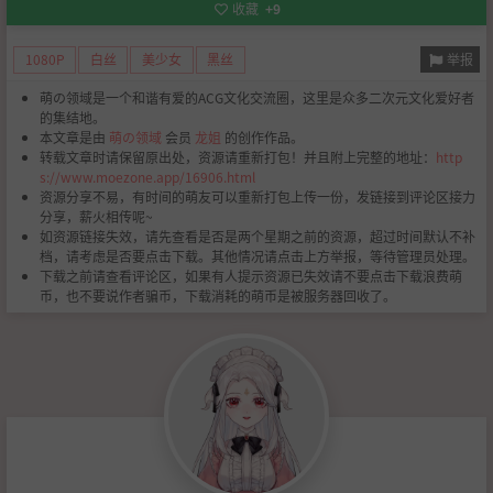
收藏
+9
举报
1080P
白丝
美少女
黑丝
萌の领域是一个和谐有爱的ACG文化交流圈，这里是众多二次元文化爱好者
的集结地。
本文章是由
萌の领域
会员
龙姐
的创作作品。
转载文章时请保留原出处，资源请重新打包！并且附上完整的地址：
http
s://www.moezone.app/16906.html
资源分享不易，有时间的萌友可以重新打包上传一份，发链接到评论区接力
分享，薪火相传呢~
如资源链接失效，请先查看是否是两个星期之前的资源，超过时间默认不补
档，请考虑是否要点击下载。其他情况请点击上方举报，等待管理员处理。
下载之前请查看评论区，如果有人提示资源已失效请不要点击下载浪费萌
币，也不要说作者骗币，下载消耗的萌币是被服务器回收了。