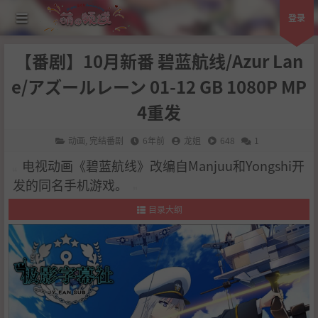
登录
【番剧】10月新番 碧蓝航线/Azur Lan
e/アズールレーン 01-12 GB 1080P MP
4重发
动画
,
完结番剧
6年前
龙姐
648
1
电视动画《碧蓝航线》改编自Manjuu和Yongshi开
发的同名手机游戏。
目录大纲
1
.
作品简介
2
.
剧情简介