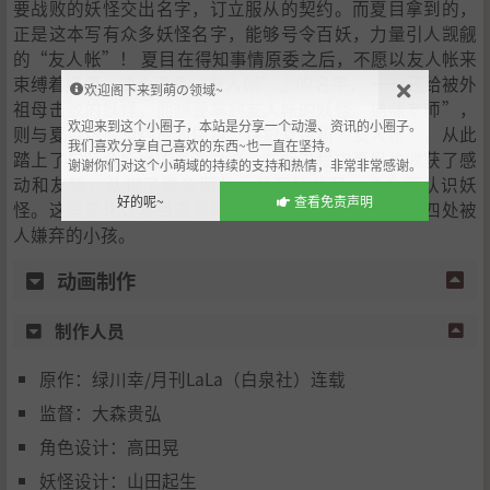
要战败的妖怪交出名字，订立服从的契约。而夏目拿到的，
正是这本写有众多妖怪名字，能够号令百妖，力量引人觊觎
的“友人帐”！ 夏目在得知事情原委之后，不愿以友人帐来
束缚着妖怪，决心要将“友人帐”上的名字， 一一还给被外
欢迎阁下来到萌の领域~
祖母击败的妖怪。而想要拿到友人帐的妖怪“猫咪老师”，
欢迎来到这个小圈子，本站是分享一个动漫、资讯的小圈子。
则与夏目达成契约成为保镖，保护夏目和“友人帐”，从此
我们喜欢分享自己喜欢的东西~也一直在坚持。
踏上了与各色妖怪的邂逅之路。在此过程中夏目也收获了感
谢谢你们对这个小萌域的持续的支持和热情，非常非常感谢。
动和友情，认识了很多朋友，并开始从另一个方面认识妖
好的呢~
查看免责声明
怪。这些变化让夏目逐渐开朗起来，不再是童年那个四处被
人嫌弃的小孩。
动画制作
制作人员
原作：绿川幸/月刊LaLa（白泉社）连载
监督：大森贵弘
角色设计：高田晃
妖怪设计：山田起生