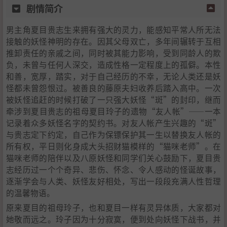
剧情简介
男主角夏目贵志生来拥有强大的灵力，能感知平常人所无法
接触的妖怪神明的存在。因其父母双亡，多年间辗转于互相
推卸责任的亲戚之间，同时被其能力影响，受到同龄人的欺
负，未曾与任何人深交，造成性格一定程度上的孤僻。本性
和善，宽厚，踏实，对于自己经历的不幸，无论人类还是妖
怪都未曾怨恨过。被善良的藤原夫妇收养后踏入高中。一次
被妖怪追赶的时候打破了一只强大妖怪“斑”的封印，继而
牵涉到夏目贵志的祖母夏目玲子的遗物“友人帐”——一本
记录着众多妖怪名字的契约书。对友人帐产生兴趣的“斑”
与贵志定下约定，自己作为保镖保护其一生以替换友人帐的
所有权，平日则化身成大头招财猫模样的“猫咪老师”。在
猫咪老师的陪伴以及八原妖怪和同学们关心鼓励下，夏目贵
志经历过一个个奇异、悲伤、怀念、令人感动的怪诞故事，
逐渐学会与人类、妖怪友好相处，写出一段段充满人性哲理
的温馨物语。
原来夏目的祖母玲子，也和夏目一样有灵异体质，大家都对
她敬而远之。玲子因为十分寂寞，便到处向妖怪下战书，并