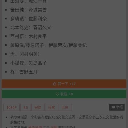
田沼要：堀江一真
笹田纯：泽城美雪
多轨透：佐藤利奈
北本笃史：菅沼久义
西村悟：木村良平
藤原滋/藤原塔子：伊藤荣次/伊藤美纪
丙：冈村明美）
小狐狸：矢岛晶子
柊：雪野五月
赞一下
+17
收藏
+8
举报
1080P
BD
完结
日常
治愈
萌の领域是一个和谐有爱的ACG文化交流圈，这里是众多二次元文化爱好者
的集结地。
本文章是由
萌の领域
会员
龙姐
的创作作品。