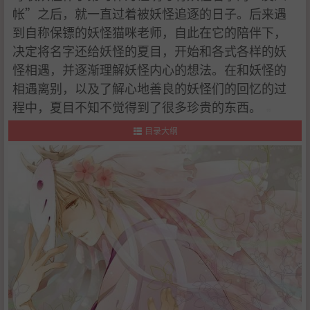
帐”之后，就一直过着被妖怪追逐的日子。后来遇
到自称保镖的妖怪猫咪老师，自此在它的陪伴下，
决定将名字还给妖怪的夏目，开始和各式各样的妖
怪相遇，并逐渐理解妖怪内心的想法。在和妖怪的
相遇离别，以及了解心地善良的妖怪们的回忆的过
程中，夏目不知不觉得到了很多珍贵的东西。
目录大纲
1
.
作品简介
2
.
剧情简介
3
.
动画制作
4
.
制作人员
5
.
配音演员