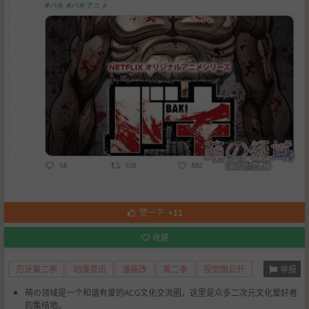
赞一下
+11
收藏
举报
刃牙第二季
动漫资讯
漫画改
第二季
视觉图公开
萌の领域是一个和谐有爱的ACG文化交流圈，这里是众多二次元文化爱好者
的集结地。