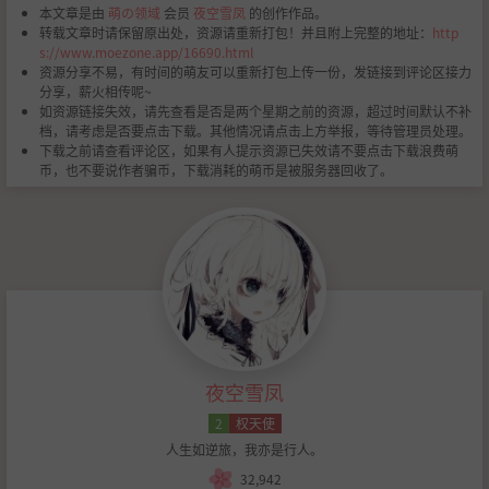
本文章是由
萌の领域
会员
夜空雪凤
的创作作品。
转载文章时请保留原出处，资源请重新打包！并且附上完整的地址：
http
s://www.moezone.app/16690.html
资源分享不易，有时间的萌友可以重新打包上传一份，发链接到评论区接力
分享，薪火相传呢~
如资源链接失效，请先查看是否是两个星期之前的资源，超过时间默认不补
档，请考虑是否要点击下载。其他情况请点击上方举报，等待管理员处理。
下载之前请查看评论区，如果有人提示资源已失效请不要点击下载浪费萌
币，也不要说作者骗币，下载消耗的萌币是被服务器回收了。
夜空雪凤
2
权天使
人生如逆旅，我亦是行人。
32,942