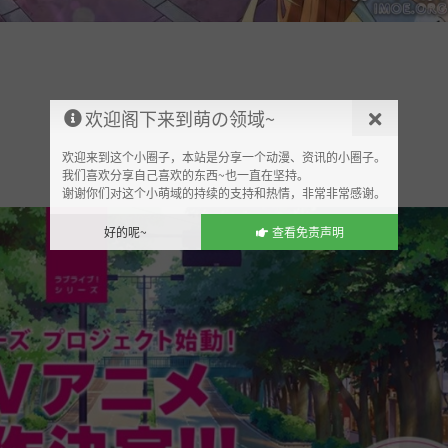
欢迎阁下来到萌の领域~
欢迎来到这个小圈子，本站是分享一个动漫、资讯的小圈子。
我们喜欢分享自己喜欢的东西~也一直在坚持。
谢谢你们对这个小萌域的持续的支持和热情，非常非常感谢。
好的呢~
查看免责声明