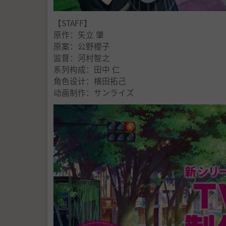
【STAFF】
原作：矢立 肇
原案：公野櫻子
监督：河村智之
系列构成：田中 仁
角色设计：横田拓己
动画制作：サンライズ