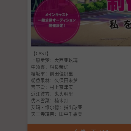
【CAST】
上原步梦：大西亚玖璃
中须霞：相良茉优
樱坂雫：前田佳织里
朝香果林：久保田未梦
宫下爱：村上奈津实
近江彼方：鬼头明里
优木雪菜：楠木灯
艾玛·维尔德：指出球亚
天王寺璃奈：田中千惠美