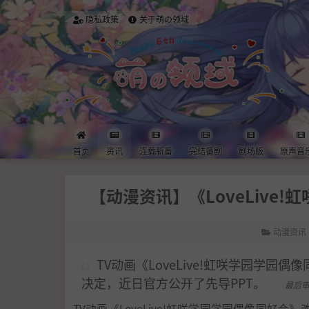
隐私政策
关于萌の领域
首页
资讯
连载新番
完结番剧
剧场版
原声音
【动漫资讯】《LoveLive
动漫资讯
TV动画《LoveLive!虹咲学园学园
决定，近日官方公开了先导PPT。
最后审
TV动画《LoveLive!虹咲学园学园偶像同好