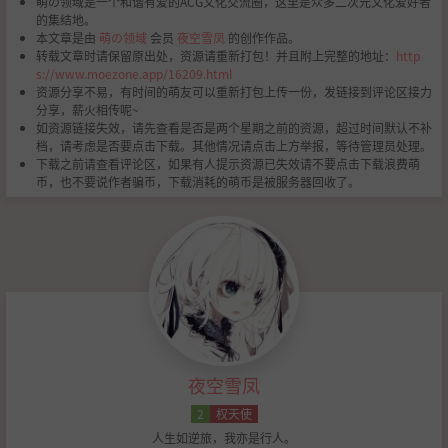
萌の领域是一个和谐有爱的ACG文化交流圈，这里是众多二次元文化爱好者
的集结地。
本文章是由
萌の领域
会员
夜空雪凤
的创作作品。
转载文章时请保留原出处，资源请重新打包！并且附上完整的地址：
http
s://www.moezone.app/16209.html
资源分享不易，有时间的萌友可以重新打包上传一份，发链接到评论区接力
分享，薪火相传呢~
如资源链接失效，请先查看是否是两个星期之前的资源，超过时间默认不补
档，请考虑是否要点击下载。其他情况请点击上方举报，等待管理员处理。
下载之前请查看评论区，如果有人提示资源已失效请不要点击下载浪费萌
币，也不要说作者骗币，下载消耗的萌币是被服务器回收了。
夜空雪凤
2
权天使
人生如逆旅，我亦是行人。