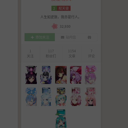
2
权天使
人生如逆旅，我亦是行人。
32,930
添加关注
站内信
1
117
1154
7
关注
粉丝们
文章
评论