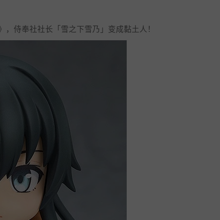
完》，侍奉社社长「雪之下雪乃」变成黏土人！