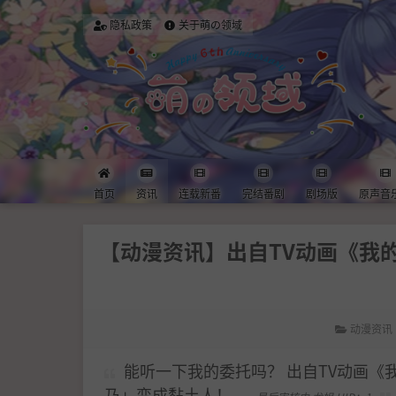
隐私政策
关于萌の领域
首页
资讯
连载新番
完结番剧
剧场版
原声音
【动漫资讯】出自TV动画《我
动漫资讯
能听一下我的委托吗？ 出自TV动画
乃」变成黏土人！