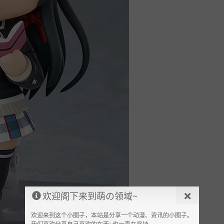
欢迎阁下来到萌の领域~
欢迎来到这个小圈子，本站是分享一个动漫、资讯的小圈子。
我们喜欢分享自己喜欢的东西~也一直在坚持。