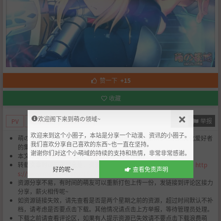
赞一下
+15
收藏
欢迎阁下来到萌の领域~
举报
PV
动漫情报
动漫资讯
欢迎来到这个小圈子，本站是分享一个动漫、资讯的小圈子。
萌の领域是一个和谐有爱的ACG文化交流圈，这里是众多二次元文化爱好者
我们喜欢分享自己喜欢的东西~也一直在坚持。
的集结地。
谢谢你们对这个小萌域的持续的支持和热情，非常非常感谢。
本文章是由
萌の领域
会员
夜空雪凤
的创作作品。
转载文章时请保留原出处，资源请重新打包！并且附上完整的地址：
http
好的呢~
查看免责声明
s://www.moezone.app/16192.html
资源分享不易，有时间的萌友可以重新打包上传一份，发链接到评论区接力
分享，薪火相传呢~
如资源链接失效，请先查看是否是两个星期之前的资源，超过时间默认不补
档，请考虑是否要点击下载。其他情况请点击上方举报，等待管理员处理。
下载之前请查看评论区，如果有人提示资源已失效请不要点击下载浪费萌