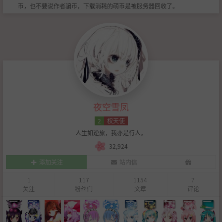
币，也不要说作者骗币，下载消耗的萌币是被服务器回收了。
夜空雪凤
2
权天使
人生如逆旅，我亦是行人。
32,924
添加关注
站内信
1
117
1154
7
关注
粉丝们
文章
评论