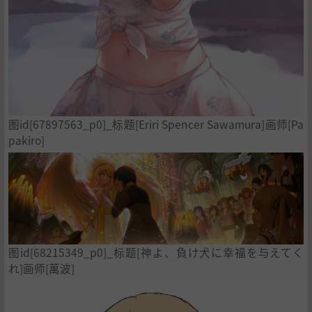
图id[67897563_p0]_标题[Eriri Spencer Sawamura]画师[Pa
pakiro]
图id[68215349_p0]_标题[神よ、負け犬に幸福を与えてく
れ]画师[萬波]