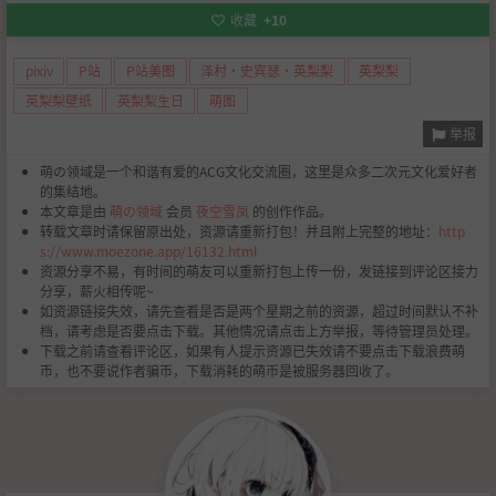
收藏
+10
pixiv
P站
P站美图
泽村·史宾瑟·英梨梨
英梨梨
英梨梨壁纸
英梨梨生日
萌图
举报
萌の领域是一个和谐有爱的ACG文化交流圈，这里是众多二次元文化爱好者
的集结地。
本文章是由
萌の领域
会员
夜空雪凤
的创作作品。
转载文章时请保留原出处，资源请重新打包！并且附上完整的地址：
http
s://www.moezone.app/16132.html
资源分享不易，有时间的萌友可以重新打包上传一份，发链接到评论区接力
分享，薪火相传呢~
如资源链接失效，请先查看是否是两个星期之前的资源，超过时间默认不补
档，请考虑是否要点击下载。其他情况请点击上方举报，等待管理员处理。
下载之前请查看评论区，如果有人提示资源已失效请不要点击下载浪费萌
币，也不要说作者骗币，下载消耗的萌币是被服务器回收了。