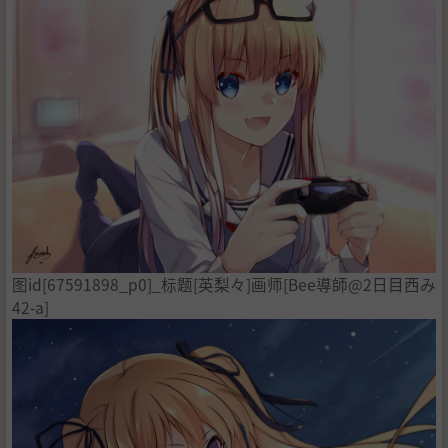
图id[67591898_p0]_标题[英梨々]画师[Bee導師@2日目西み
42-a]