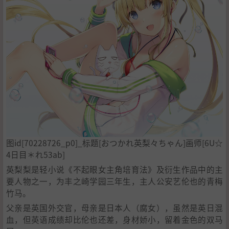
图id[70228726_p0]_标题[おつかれ英梨々ちゃん]画师[6U☆
4日目＊れ53ab]
英梨梨是轻小说《不起眼女主角培育法》及衍生作品中的主
要人物之一，为丰之崎学园三年生，主人公安艺伦也的青梅
竹马。
父亲是英国外交官，母亲是日本人（腐女），虽然是英日混
血，但英语成绩却比伦也还差，身材娇小，留着金色的双马