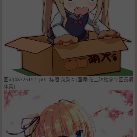
图id[48326157_p0]_标题[英梨々]画师[花上晴穂＠今回長期
休業]