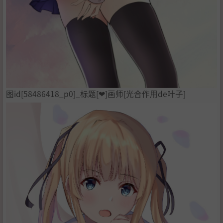
图id[58486418_p0]_标题[❤]画师[光合作用de叶子]