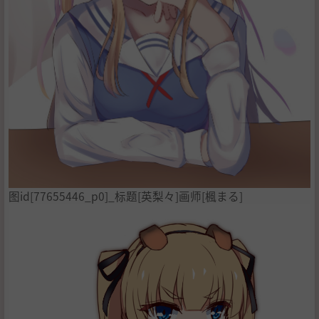
图id[77655446_p0]_标题[英梨々]画师[楓まる]