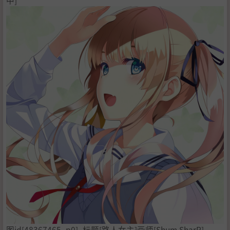
中]
图id[48367465_p0]_标题[路人女主]画师[Shum SharR]