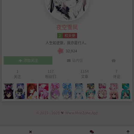
夜空雪凤
2
权天使
人生如逆旅，我亦是行人。
32,924
添加关注
站内信
1
117
1154
7
关注
粉丝们
文章
评论
© 2019 - 2026 💝 Www.MoeZone.App