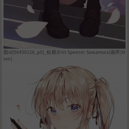
图id[56450128_p0]_标题[Eriri Spencer Sawamura]画师[lit
svn]