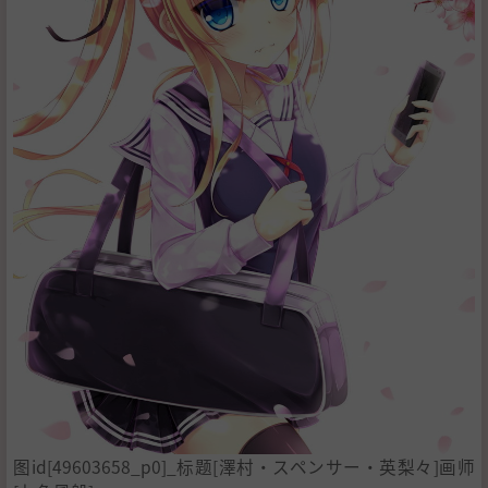
图id[49603658_p0]_标题[澤村・スペンサー・英梨々]画师