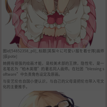
图id[54852358_p0]_标题[英梨々に可愛い服を着せ隊]画师
[荻pote]
她拥有很强的绘画才能，是校美术部的王牌，隐性宅，是一
名笔名为“柏木英理”的著名同人画师。在社团“blessing s
oftware”中负责角色设定及原画。
与安艺伦也自国小便认识，与自己的父母是把伦也带入宅文
化的主要推手。