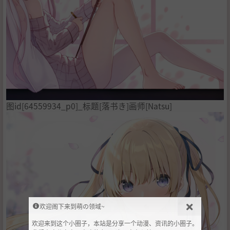
图id[64559934_p0]_标题[落书き]画师[Natsu]
欢迎阁下来到萌の领域~
欢迎来到这个小圈子，本站是分享一个动漫、资讯的小圈子。