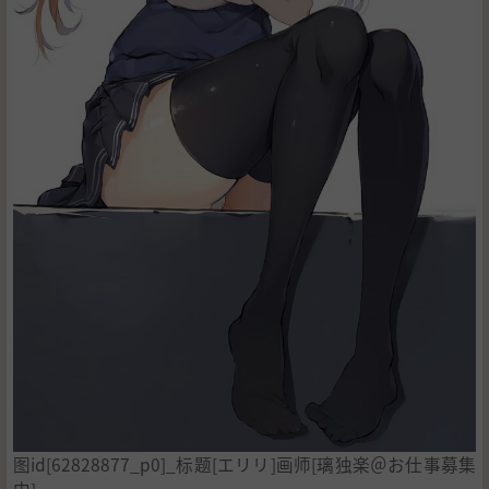
图id[62828877_p0]_标题[エリリ]画师[璃独楽＠お仕事募集