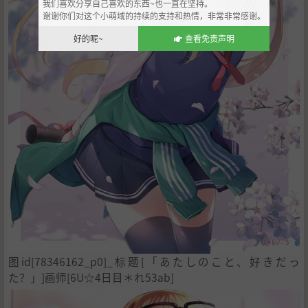
我们喜欢分享自己喜欢的东西~也一直在坚持。
谢谢你们对这个小萌域的持续的支持和热情，非常非常感谢。
好的呢~
查看免责声明
图id[78346162_p0]_标题[「あたしのこと、好きだっ
た？」]画师[6U☆4日目＊れ53ab]