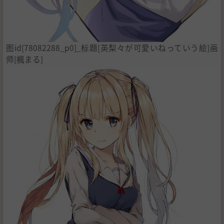
图id[78082288_p0]_标题[英梨々が可愛いねっていう絵]画
师[楓まる]