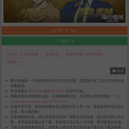
赞一下
+23
收藏
+1
PV公开
动漫情报
动漫资讯
名侦探柯南：绯色的弹丸
赤井秀一
举报
萌の领域是一个和谐有爱的ACG文化交流圈，这里是众多二次元文化爱好者
的集结地。
本文章是由
萌の领域
会员
夜空雪凤
的创作作品。
转载文章时请保留原出处，资源请重新打包！并且附上完整的地址：
http
s://www.moezone.app/15775.html
资源分享不易，有时间的萌友可以重新打包上传一份，发链接到评论区接力
分享，薪火相传呢~
如资源链接失效，请先查看是否是两个星期之前的资源，超过时间默认不补
档，请考虑是否要点击下载。其他情况请点击上方举报，等待管理员处理。
下载之前请查看评论区，如果有人提示资源已失效请不要点击下载浪费萌