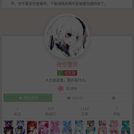
币，也不要说作者骗币，下载消耗的萌币是被服务器回收了。
夜空雪凤
2
权天使
人生如逆旅，我亦是行人。
32,969
添加关注
站内信
1
117
1154
7
关注
粉丝们
文章
评论