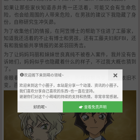
如果让那些家伙知道赤井秀一还活着，可能又会有生命危
险，也会给周围的人带来危险，在男孩的建议下我隐藏了身
份，自称研究生冲矢昴。
为了收集他们的情报，在阿笠博士的帮助下住进了工藤家，
知道我还活着的不止有博士和男孩，还有工藤夫妇和FBI，还
有和我偷偷共享情报的弟弟羽田秀吉。
为了让妈妈玛丽和妹妹世良真纯不被卷入案件，我并没有告
诉她们，妈妈似乎也隐藏着什么的样子，不过我大概也猜到
了。
欢迎阁下来到萌の领域~
亲眼看到之前，确实很难相信，即使容貌改变，内心依旧不
变，百发百中的狙击手，看来时间已经到了。
欢迎来到这个小圈子，本站是分享一个动漫、资讯的小圈子。
我们喜欢分享自己喜欢的东西~也一直在坚持。
谢谢你们对这个小萌域的持续的支持和热情，非常非常感谢。
好的呢~
查看免责声明