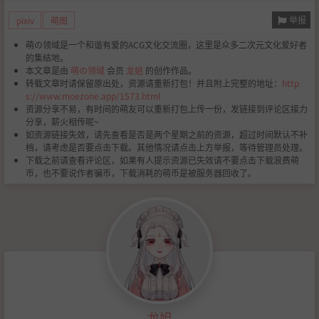
举报
pixiv
萌图
萌の领域是一个和谐有爱的ACG文化交流圈，这里是众多二次元文化爱好者
的集结地。
本文章是由
萌の领域
会员
龙姐
的创作作品。
转载文章时请保留原出处，资源请重新打包！并且附上完整的地址：
http
s://www.moezone.app/1573.html
资源分享不易，有时间的萌友可以重新打包上传一份，发链接到评论区接力
分享，薪火相传呢~
如资源链接失效，请先查看是否是两个星期之前的资源，超过时间默认不补
档，请考虑是否要点击下载。其他情况请点击上方举报，等待管理员处理。
下载之前请查看评论区，如果有人提示资源已失效请不要点击下载浪费萌
币，也不要说作者骗币，下载消耗的萌币是被服务器回收了。
龙姐