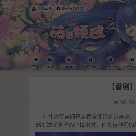
隐私政策
关于萌の领域
首页
资讯
连载新番
完结番剧
剧场版
原声音
【番剧】
动画
,
完结
在往来宇宙间已是家常便饭的近未来，
感到激动不已的心情出发，但等待他们的