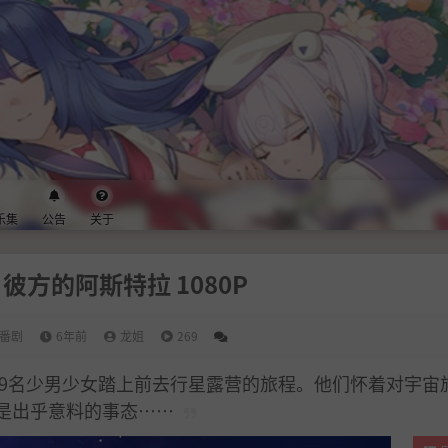
乐集
公告
关于
彼方的阿斯特拉 1080P
番剧
6年前
龙姐
269
9名少男少女踏上前去行星露营的旅程。他们怀着对宇宙
是出乎意料的事态……