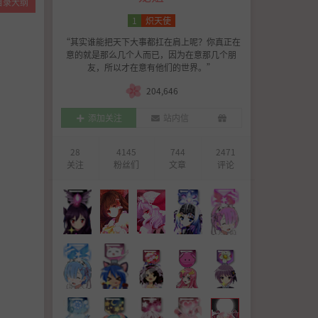
目录大纲
1
炽天使
故事简介
制作人员
“其实谁能把天下大事都扛在肩上呢？你真正在
意的就是那么几个人而已，因为在意那几个朋
友，所以才在意有他们的世界。”
204,646
添加关注
站内信
28
4145
744
2471
关注
粉丝们
文章
评论