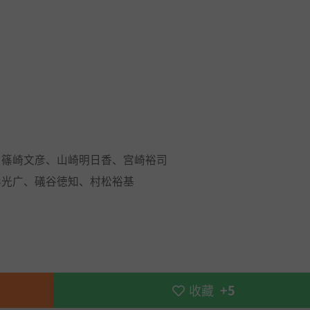
、篠崎文彦、山崎明日香、宫崎裕司
形光广、礒谷徳知、村松裕基
收藏
+5