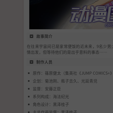
故事简介
在往来宇宙间已是家常便饭的近未来，9名少男
情出发，但等待他们的是出乎意料的事态……
制作人员
原作：篠原健太（集英社《JUMP COMICS+
企划：菊池刚、瓶子吉久、光延青児
监督：安藤正臣
系列构成：海法纪光
角色设计：黑泽桂子
主总作画监督：黑泽桂子