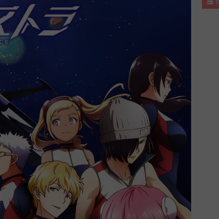
1
.
2
.