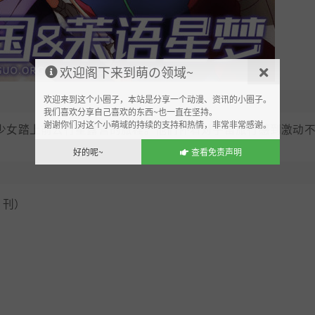
欢迎阁下来到萌の领域~
欢迎来到这个小圈子，本站是分享一个动漫、资讯的小圈子。
我们喜欢分享自己喜欢的东西~也一直在坚持。
谢谢你们对这个小萌域的持续的支持和热情，非常非常感谢。
少女踏上前去行星露营的旅程。他们怀着对宇宙旅行感到激动
好的呢~
查看免责声明
》刊）