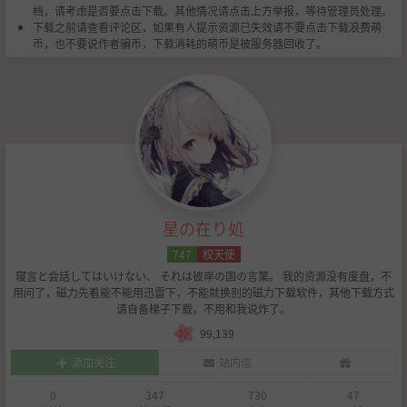
档，请考虑是否要点击下载。其他情况请点击上方举报，等待管理员处理。
下载之前请查看评论区，如果有人提示资源已失效请不要点击下载浪费萌
币，也不要说作者骗币，下载消耗的萌币是被服务器回收了。
星の在り処
747
权天使
寝言と会話してはいけない、 それは彼岸の国の言葉。 我的资源没有度盘，不
用问了，磁力先看能不能用迅雷下，不能就换别的磁力下载软件，其他下载方式
请自备梯子下载，不用和我说炸了。
99,139
添加关注
站内信
0
347
730
47