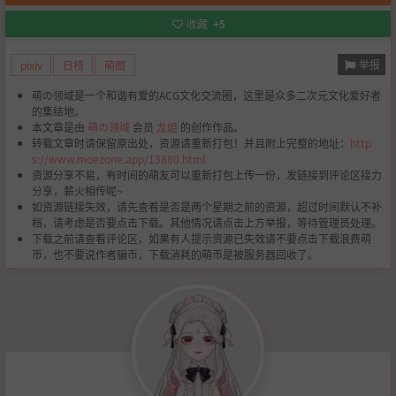
收藏
+5
举报
pixiv
日榜
萌图
萌の领域是一个和谐有爱的ACG文化交流圈，这里是众多二次元文化爱好者
的集结地。
本文章是由
萌の领域
会员
龙姐
的创作作品。
转载文章时请保留原出处，资源请重新打包！并且附上完整的地址：
http
s://www.moezone.app/13880.html
资源分享不易，有时间的萌友可以重新打包上传一份，发链接到评论区接力
分享，薪火相传呢~
如资源链接失效，请先查看是否是两个星期之前的资源，超过时间默认不补
档，请考虑是否要点击下载。其他情况请点击上方举报，等待管理员处理。
下载之前请查看评论区，如果有人提示资源已失效请不要点击下载浪费萌
币，也不要说作者骗币，下载消耗的萌币是被服务器回收了。