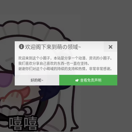
欢迎阁下来到萌の领域~
欢迎来到这个小圈子，本站是分享一个动漫、资讯的小圈子。
我们喜欢分享自己喜欢的东西~也一直在坚持。
谢谢你们对这个小萌域的持续的支持和热情，非常非常感谢。
好的呢~
查看免责声明