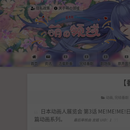
隐私政策
关于萌の领域
首页
资讯
连载新番
完结番剧
剧场版
原声音
【番
动画
,
完结番剧
日本动画人展览会 第3话 ME!ME!ME
篇动画系列。
最后审核由 龙姐 UID：1