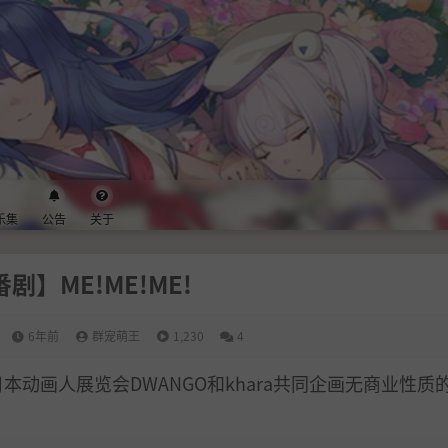
乐集
公告
关于
剧】ME!ME!ME!
6年前
群宠萌王
1,230
4
!日本动画人展览会DWANGO和khara共同企画无商业性质