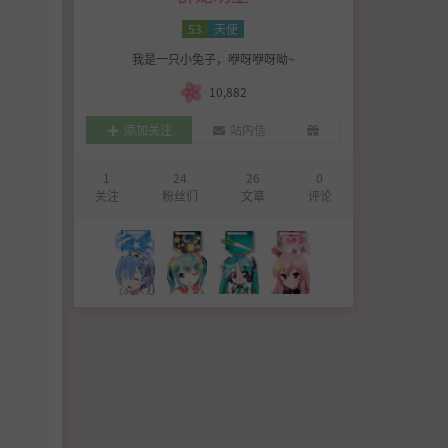
53
天使
我是一只小兔子，咿呀咿呀呦~
10,882
添加关注
站内信
1
24
26
0
关注
粉丝们
文章
评论