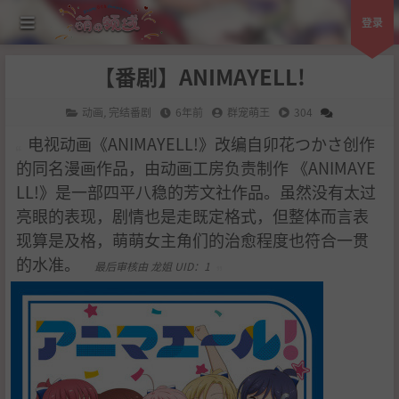
登录
【番剧】ANIMAYELL!
动画
,
完结番剧
6年前
群宠萌王
304
电视动画《ANIMAYELL!》改编自卯花つかさ创作
的同名漫画作品，由动画工房负责制作 《ANIMAYE
LL!》是一部四平八稳的芳文社作品。虽然没有太过
亮眼的表现，剧情也是走既定格式，但整体而言表
现算是及格，萌萌女主角们的治愈程度也符合一贯
的水准。
最后审核由 龙姐 UID：1