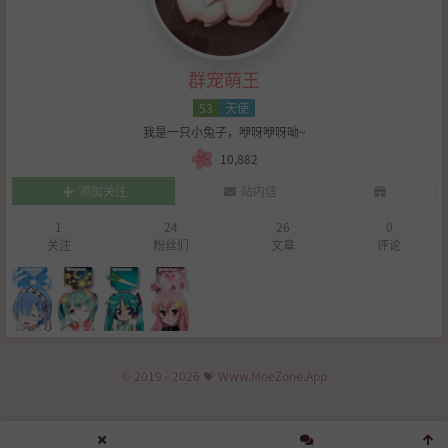
群宠萌王
53
天使
我是一只小兔子，咿呀咿呀呦~
10,882
添加关注
站内信
1
24
26
0
关注
粉丝们
文章
评论
© 2019 - 2026 💝 Www.MoeZone.App