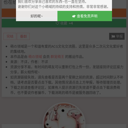
也在给他人打气！！
我们喜欢分享自己喜欢的东西~也一直在坚持。
谢谢你们对这个小萌域的持续的支持和热情，非常非常感谢。
赞一下
+53
好的呢~
查看免责声明
收藏
+4
举报
完结
番剧
萌の领域是一个和谐有爱的ACG文化交流圈，这里是众多二次元文化爱好者
的集结地。
本作品是由
萌の领域
会员
群宠萌王
的搬运作品。
来源：不详，作者：不详
资源分享不易，有时间的萌友可以重新打包上传一份，发链接到评论区接力
分享，薪火相传呢~
如资源链接失效，请先查看是否是两个星期之前的资源，超过时间默认不补
档，请考虑是否要点击下载。其他情况请点击上方举报，等待管理员处理。
下载之前请查看评论区，如果有人提示资源已失效请不要点击下载浪费萌
币，也不要说作者骗币，下载消耗的萌币是被服务器回收了。