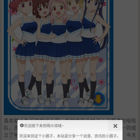
喜欢助人为乐的鸠谷小羽，在初中毕业时迷上了相遇的啦啦
欢迎阁下来到萌の领域~
队，而在高中与经验者有马日诘、儿时玩伴猿渡宇希一同成
立了啦啦队同好会。她们活力满满、拼尽全力的应援，今天
欢迎来到这个小圈子，本站是分享一个动漫、资讯的小圈子。